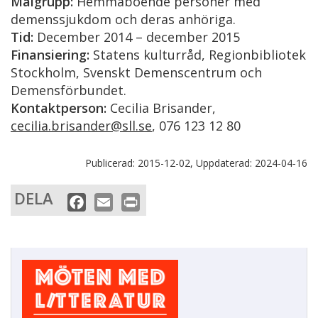
Målgrupp:
Hemmaboende personer med
demenssjukdom och deras anhöriga.
Tid:
December 2014 – december 2015
Finansiering:
Statens kulturråd, Regionbibliotek
Stockholm, Svenskt Demenscentrum och
Demensförbundet.
Kontaktperson:
Cecilia Brisander,
cecilia.brisander@sll.se
, 076 123 12 80
Publicerad:
2015-12-02,
Uppdaterad:
2024-04-16
DELA
F
E
P
a
m
r
c
a
i
e
i
n
b
l
t
o
o