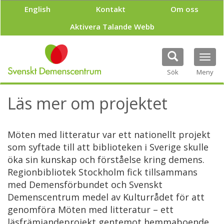
H
English
Kontakt
Om oss
o
p
Aktivera Talande Webb
p
a
t
Tog
i
navi
Sök
Meny
l
l
h
Läs mer om projektet
u
v
u
Möten med litteratur var ett nationellt projekt
d
i
som syftade till att biblioteken i Sverige skulle
n
öka sin kunskap och förståelse kring demens.
n
Regionbibliotek Stockholm fick tillsammans
e
med Demensförbundet och Svenskt
h
å
Demenscentrum medel av Kulturrådet för att
l
genomföra Möten med litteratur – ett
l
läsfrämjandeprojekt gentemot hemmaboende