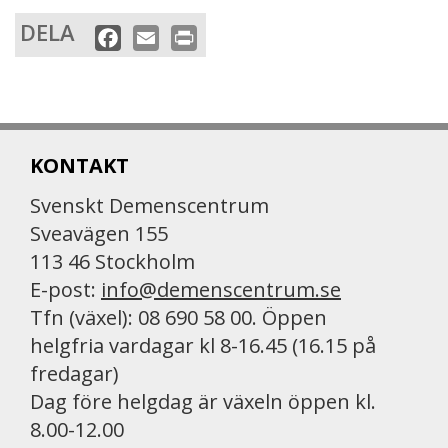
DELA
F
E
P
a
m
r
c
a
i
e
i
n
b
l
t
KONTAKT
o
o
Svenskt Demenscentrum
k
Sveavägen 155
113 46 Stockholm
E-post:
info@demenscentrum.se
Tfn (växel): 08 690 58 00. Öppen
helgfria vardagar kl 8-16.45 (16.15 på
fredagar)
Dag före helgdag är växeln öppen kl.
8.00-12.00