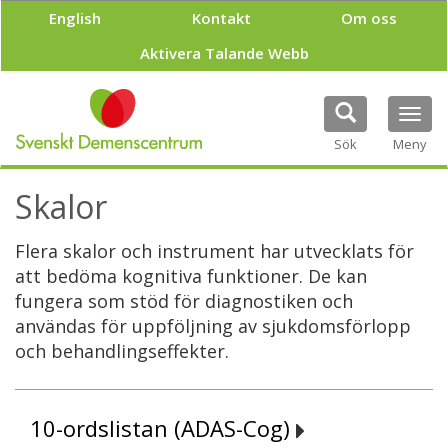
H
English
Kontakt
Om oss
o
p
Aktivera Talande Webb
p
a
t
Tog
i
navi
Sök
Meny
l
l
h
Skalor
u
v
Flera skalor och instrument har utvecklats för
u
d
att bedöma kognitiva funktioner. De kan
i
fungera som stöd för diagnostiken och
n
användas för uppföljning av sjukdomsförlopp
n
och behandlingseffekter.
e
h
å
l
10-ordslistan (ADAS-Cog)
l