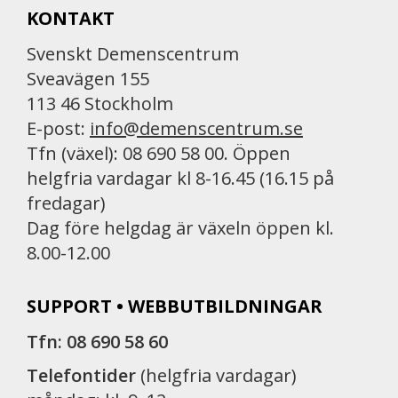
KONTAKT
o
o
Svenskt Demenscentrum
k
Sveavägen 155
113 46 Stockholm
E-post:
info@demenscentrum.se
Tfn (växel): 08 690 58 00. Öppen
helgfria vardagar kl 8-16.45 (16.15 på
fredagar)
Dag före helgdag är växeln öppen kl.
8.00-12.00
SUPPORT • WEBBUTBILDNINGAR
Tfn: 08 690 58 60
Telefontider
(helgfria vardagar)