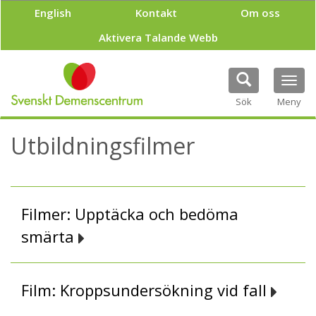
H
English
Kontakt
Om oss
o
p
Aktivera Talande Webb
p
a
t
Tog
i
navi
Sök
Meny
l
l
h
Utbildningsfilmer
u
v
u
d
i
Filmer: Upptäcka och bedöma
n
n
smärta
e
h
å
Film: Kroppsundersökning vid fall
l
l