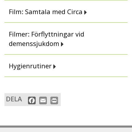
Film: Samtala med Circa
Filmer: Förflyttningar vid
demenssjukdom
Hygienrutiner
DELA
F
E
P
a
m
r
c
a
i
e
i
n
b
l
t