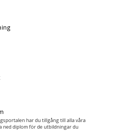
ning
r
om
portalen har du tillgång till alla våra
a ned diplom för de utbildningar du