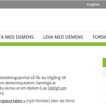
English
TA MED DEMENS
LEVA MED DEMENS
FORSK
bildningsportal så får du tillgång till
om demenssjukdom. Samtliga är
u skriva ut ett diplom (Läs
Viktigt om
n).
ningsportalen »
(nytt fönster) eller läs först