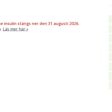
G
e insulin stängs ner den 31 augusti 2026.
m.
Läs mer här »
e