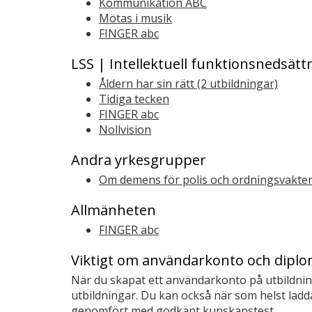
Kommunikation ABC
Mötas i musik
FINGER abc
LSS | Intellektuell funktionsnedsätt
Åldern har sin rätt (2 utbildningar)
Tidiga tecken
FINGER abc
Nollvision
Andra yrkesgrupper
Om demens för polis och ordningsvakte
Allmänheten
FINGER abc
Viktigt om användarkonto och dipl
När du skapat ett användarkonto på utbildnings
utbildningar. Du kan också när som helst ladd
genomfört med godkänt kunskapstest.