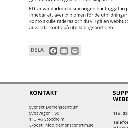
Ett användarkonto som ingen har loggat in p
innebär att även diplomen för de utbildninga
konto skulle raderas och du vill gå en webbutb
användarkonto på utbildningsportalen.
DELA
Facebook
Email
Print
KONTAKT
SUPP
WEB
Svenskt Demenscentrum
Sveavägen 155
Tfn: 08
113 46 Stockholm
Telefo
E-post:
info@demenscentrum.se