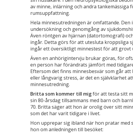
sin husläkare. I den neuropsykologiska bedö
av minne, inlärning och andra tankemässiga 
rumsuppfattning.
Hela minnesutredningen är omfattande. Den i
undersökning och genomgång av sjukdomshist
Även röntgen av hjärnan (datortomografi) och
ingår. Detta görs för att utesluta kroppsliga
ingår ett översiktligt minnestest för att gro
Även en anhörigintervju brukar göras, för of
en person har förändrats jämfört med tidigare
Eftersom det finns minnesbesvär som går att bo
eller långvarig stress, är det en självklarhet at
minnesutredning.
Britta som kommer till mig
för att testa sitt 
sin 80-årsdag tillsammans med barn och barnb
70. Britta säger att hon är orolig över sitt minn
som det har varit tidigare i livet.
Hon upprepar sig ibland när hon pratar med s
hon om anledningen till besöket: