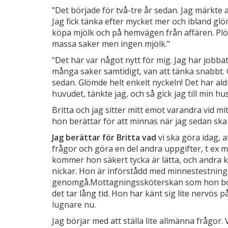
"Det började för två-tre år sedan. Jag märkte at
Jag fick tänka efter mycket mer och ibland glöm
köpa mjölk och på hemvägen från affären. Plöt
massa saker men ingen mjölk."
"Det här var något nytt för mig. Jag har jobbat
många saker samtidigt, van att tänka snabbt.
sedan. Glömde helt enkelt nyckeln! Det har aldr
huvudet, tänkte jag, och så gick jag till min hu
Britta och jag sitter mitt emot varandra vid mi
hon berättar för att minnas när jag sedan sk
Jag berättar för Britta vad
vi ska göra idag, 
frågor och göra en del andra uppgifter, t ex
kommer hon säkert tycka är lätta, och andra 
nickar. Hon är införstådd med minnestestnin
genomgå.Mottagningssköterskan som hon boka
det tar lång tid. Hon har känt sig lite nervös 
lugnare nu.
Jag börjar med att ställa lite allmänna frågor