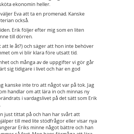
sköta ekonomin heller.
väljer Eva att ta en promenad. Kanske
terian också.
den. Erik följer efter mig som en liten
nne till dörren.
att le åt?) och säger att hon inte behöver
et om vi blir klara före utsatt tid.
amhet och många av de uppgifter vi gör går
t sig tidigare i livet och har en god
g kanske inte tro att något var på tok. Jag
som handlar om att lära in och minnas ny
ändrats i vardagslivet på det sätt som Erik
.
 just tittat på och han har svårt att
älper till med lite stödfrågor eller visar nya
fungerar Eriks minne något bättre och han