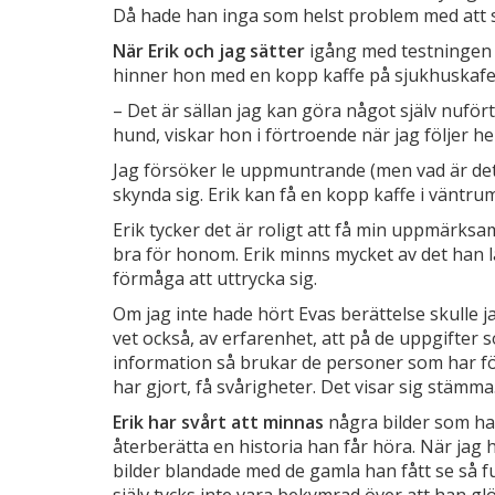
Då hade han inga som helst problem med att 
När Erik och jag sätter
igång med testningen 
hinner hon med en kopp kaffe på sjukhuskafe
– Det är sällan jag kan göra något själv nuförti
hund, viskar hon i förtroende när jag följer he
Jag försöker le uppmuntrande (men vad är det 
skynda sig. Erik kan få en kopp kaffe i väntrumm
Erik tycker det är roligt att få min uppmärks
bra för honom. Erik minns mycket av det han lär
förmåga att uttrycka sig.
Om jag inte hade hört Evas berättelse skulle ja
vet också, av erfarenhet, att på de uppgifter 
information så brukar de personer som har för
har gjort, få svårigheter. Det visar sig stämma
Erik har svårt att minnas
några bilder som han
återberätta en historia han får höra. När jag hj
bilder blandade med de gamla han fått se så 