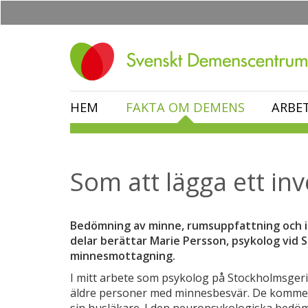
Hoppa
till
huvudinnehåll
HEM
FAKTA OM DEMENS
ARBE
Som att lägga ett inv
Bedömning av minne, rumsuppfattning och i
delar berättar Marie Persson, psykolog vid 
minnesmottagning.
I mitt arbete som psykolog på Stockholmsger
äldre personer med minnesbesvär. De kommer t