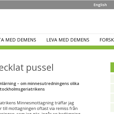
English
TA MED DEMENS
LEVA MED DEMENS
FORSK
ecklat pussel
nlärning – om minnesutredningens olika
Stockholmsgeriatrikens
iatrikens Minnesmottagning träffar jag
ill mottagningen oftast via remiss från