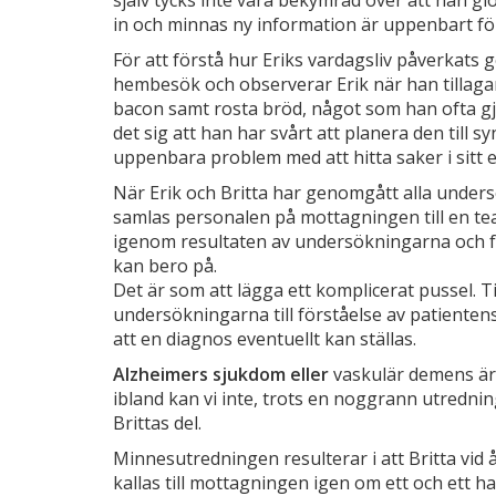
själv tycks inte vara bekymrad över att han g
in och minnas ny information är uppenbart för
För att förstå hur Eriks vardagsliv påverkats
hembesök och observerar Erik när han tillaga
bacon samt rosta bröd, något som han ofta gjor
det sig att han har svårt att planera den till s
uppenbara problem med att hitta saker i sitt 
När Erik och Britta har genomgått alla unde
samlas personalen på mottagningen till en te
igenom resultaten av undersökningarna och f
kan bero på.
Det är som att lägga ett komplicerat pussel. T
undersökningarna till förståelse av patiente
att en diagnos eventuellt kan ställas.
Alzheimers sjukdom eller
vaskulär demens är
ibland kan vi inte, trots en noggrann utrednin
Brittas del.
Minnesutredningen resulterar i att Britta vid
kallas till mottagningen igen om ett och ett h