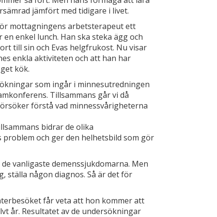
lömmer så fort. Men hans förmåga att lära
sämrad jämfört med tidigare i livet.
 gör mottagningens arbetsterapeut ett
r en enkel lunch. Han ska steka ägg och
t till sin och Evas helgfrukost. Nu visar
ynes enkla aktiviteten och att han har
eget kök.
rsökningar som ingår i minnesutredningen
amkonferens. Tillsammans går vi då
örsöker förstå vad minnessvårigheterna
illsammans bidrar de olika
ns problem och ger den helhetsbild som gör
 de vanligaste demenssjukdomarna. Men
g, ställa någon diagnos. Så är det för
 återbesöket får veta att hon kommer att
alvt år. Resultatet av de undersökningar