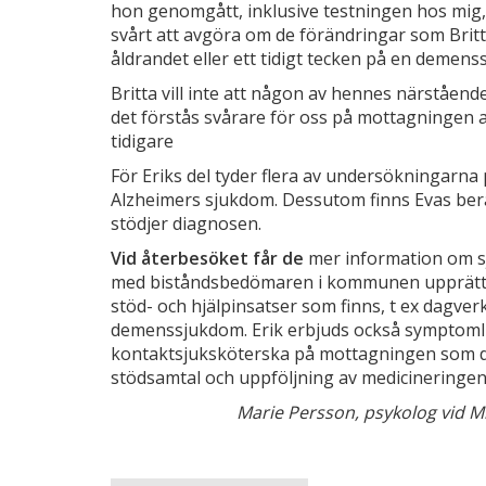
hon genomgått, inklusive testningen hos mig,
svårt att avgöra om de förändringar som Britt
åldrandet eller ett tidigt tecken på en demen
Britta vill inte att någon av hennes närståend
det förstås svårare för oss på mottagningen 
tidigare
För Eriks del tyder flera av undersökningarn
Alzheimers sjukdom. Dessutom finns Evas ber
stödjer diagnosen.
Vid återbesöket får de
mer information om s
med biståndsbedömaren i kommunen upprättas f
stöd- och hjälpinsatser som finns, t ex dagv
demenssjukdom. Erik erbjuds också symptomli
kontaktsjuksköterska på mottagningen som de
stödsamtal och uppföljning av medicineringen
Marie Persson, psykolog vid 