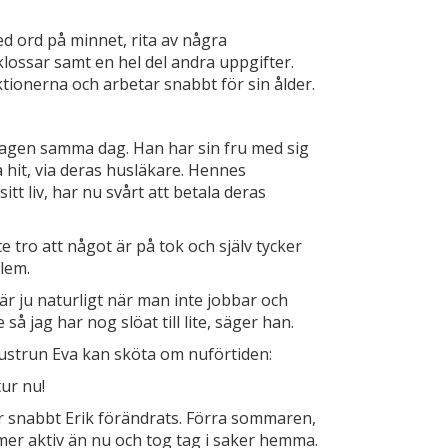
ed ord på minnet, rita av några
ossar samt en hel del andra uppgifter.
uktionerna och arbetar snabbt för sin ålder.
dagen samma dag. Han har sin fru med sig
a hit, via deras husläkare. Hennes
t liv, har nu svårt att betala deras
 tro att något är på tok och själv tycker
lem.
 är ju naturligt när man inte jobbar och
så jag har nog slöat till lite, säger han.
ustrun Eva kan sköta om nuförtiden:
tur nu!
ur snabbt Erik förändrats. Förra sommaren,
t mer aktiv än nu och tog tag i saker hemma.