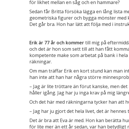
för likhet mellan en såg och en hammare?
Sedan får Britta försöka lägga en lång lista m
geometriska figurer och bygga mönster med kl
Det går bra. Hon har lätt att följa med i instr
Erik är 77 år och kommer
till mig på eftermid
och det är hon som sett till att han fått komm
kompetente make som arbetat på bank i hela sit
räkningar.
Om man träffar Erik en kort stund kan man inte
han inte att han har några större minnesprob
– Jag är lite tröttare än förut kanske, men det
håller igång. Jag har ju inga krav på mig längre 
Och det här med räkningarna tycker han att h
– Jag har ju gjort det hela livet, det är hennes 
Det är bra att Eva är med. Hon kan berätta h
för lite mer än ett år sedan, var han betydlig