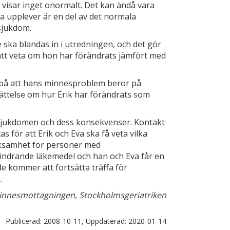
 visar inget onormalt. Det kan ändå vara
a upplever är en del av det normala
ssjukdom.
e ska blandas in i utredningen, och det gör
att veta om hon har förändrats jämfört med
a på att hans minnesproblem beror på
ättelse om hur Erik har förändrats som
jukdomen och dess konsekvenser. Kontakt
ör att Erik och Eva ska få veta vilka
erksamhet för personer med
ndrande läkemedel och han och Eva får en
 kommer att fortsätta träffa för
.
Minnesmottagningen, Stockholmsgeriatriken
Publicerad:
2008-10-11,
Uppdaterad:
2020-01-14