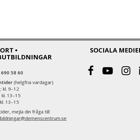
ORT •
SOCIALA MEDIE
BUTBILDNINGAR
 690 58 60
ntider
(helgfria vardagar)
 kl. 9–12
 kl. 13–15
 kl. 13–15
ider, mejla din fråga till:
bildningar@demenscentrum.se