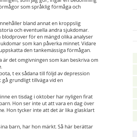
mningen, som jag gör, ingår en bedömning
förmågor som språklig förmåga och
nnehåller bland annat en kroppslig
oria och eventuella andra sjukdomar.
 blodprover för en mängd olika analyser
 sjukdomar som kan påverka minnet. Vidare
vt uppskatta den tankemässiga förmågan.
ta är det omgivningen som kan beskriva om
.
ta, t ex sådana till följd av depression
t gå grundligt tillväga vid en
minne en tisdag i oktober har nyligen firat
arn. Hon ser inte ut att vara en dag över
e. Hon tycker inte att det är lika glasklart
ina barn, har hon märkt. Så här berättar