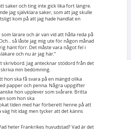
t saker och ting inte gick lika fort längre.
de jag självklara saker, som att jag skulle
sligt kom på att jag hade handlat en
 som lärare och är van vid att hålla reda på
 Och… så låste jag mig ute för någon månad
ig hänt förr. Det måste vara något fel i
släkare och nu är jag här."
tt skrivbord. Jag antecknar stödord från det
a skriva min bedömning.
att hon ska få svara på en mängd olika
 med papper och penna. Några uppgifter
kanske hon upplever som svårare. Britta
gen som hon ska
t tiden med har förberett henne på att
på väg hit idag men tycker att det känns
. Vad heter Frankrikes huvudstad? Vad är det