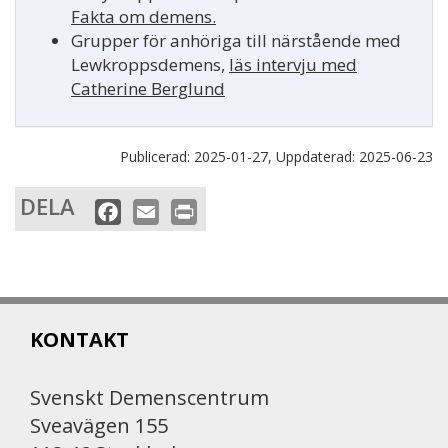
Fakta om demens.
Grupper för anhöriga till närstående med
Lewkroppsdemens,
läs intervju med
Catherine Berglund
Publicerad:
2025-01-27,
Uppdaterad:
2025-06-23
DELA
F
E
P
a
m
r
c
a
i
e
i
n
b
l
t
KONTAKT
o
o
k
Svenskt Demenscentrum
Sveavägen 155