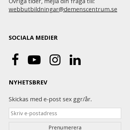
Övriga tider, mejla din fråga till:
webbutbildningar@demenscentrum.se
SOCIALA MEDIER
NYHETSBREV
Skickas med e-post sex ggr/år.