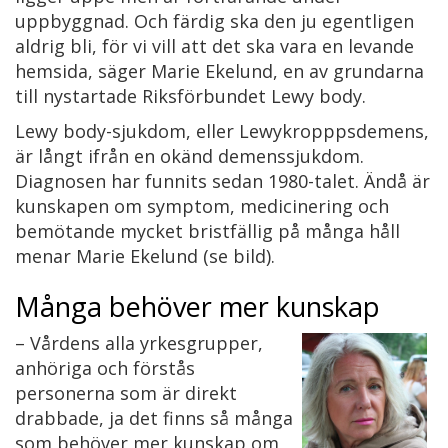
uppbyggnad. Och färdig ska den ju egentligen
aldrig bli, för vi vill att det ska vara en levande
hemsida, säger Marie Ekelund, en av grundarna
till nystartade Riksförbundet Lewy body.
Lewy body-sjukdom, eller Lewykropppsdemens,
är långt ifrån en okänd demenssjukdom.
Diagnosen har funnits sedan 1980-talet. Ändå är
kunskapen om symptom, medicinering och
bemötande mycket bristfällig på många håll
menar Marie Ekelund (se bild).
Många behöver mer kunskap
– Vårdens alla yrkesgrupper,
anhöriga och förstås
personerna som är direkt
drabbade, ja det finns så många
som behöver mer kunskap om