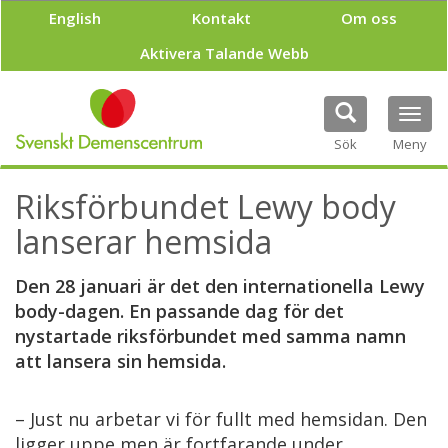
H
English
Kontakt
Om oss
o
p
Aktivera Talande Webb
p
a
t
Tog
i
navi
Sök
Meny
l
l
h
Riksförbundet Lewy body
u
v
lanserar hemsida
u
d
Den 28 januari är det den internationella Lewy
i
body-dagen. En passande dag för det
n
n
nystartade riksförbundet med samma namn
e
att lansera sin hemsida.
h
å
l
– Just nu arbetar vi för fullt med hemsidan. Den
l
ligger uppe men är fortfarande under