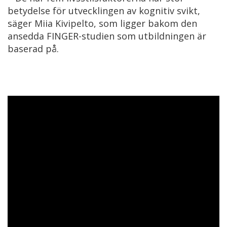
betydelse för utvecklingen av kognitiv svikt,
säger Miia Kivipelto, som ligger bakom den
ansedda FINGER-studien som utbildningen är
baserad på.