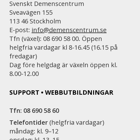
k
Svenskt Demenscentrum
Sveavägen 155
113 46 Stockholm
E-post:
info@demenscentrum.se
Tfn (växel): 08 690 58 00. Öppen
helgfria vardagar kl 8-16.45 (16.15 på
fredagar)
Dag före helgdag är växeln öppen kl.
8.00-12.00
SUPPORT • WEBBUTBILDNINGAR
Tfn: 08 690 58 60
Telefontider
(helgfria vardagar)
måndag: kl. 9–12
onsdag: kl. 13–15