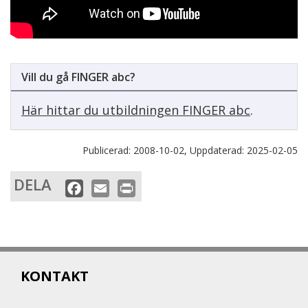
Vill du gå FINGER abc?
Här hittar du utbildningen FINGER abc
.
Publicerad:
2008-10-02,
Uppdaterad:
2025-02-05
DELA
F
E
P
a
m
r
c
a
i
e
i
n
b
l
t
KONTAKT
o
o