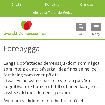
H
English
Kontakt
Om oss
o
p
Aktivera Talande Webb
p
a
t
Tog
i
navi
Sök
Meny
l
l
h
Förebygga
u
v
u
Länge uppfattades demenssjukdom som något
d
i
som inte gick att påverka. Idag finns en hel del
n
forskning som tyder på att
n
vissa levnadsvanor har en inverkan på våra
e
kognitiva funktioner och till och med kan ge ett
h
å
visst skydd mot demenssjukdom.
l
Även om sjukdomen inte helt och hållet
l