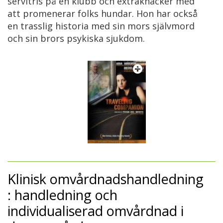
servitris på en klubb och extraknäcker med
att promenerar folks hundar. Hon har också
en trasslig historia med sin mors självmord
och sin brors psykiska sjukdom.
Klinisk omvårdnadshandledning
: handledning och
individualiserad omvårdnad i