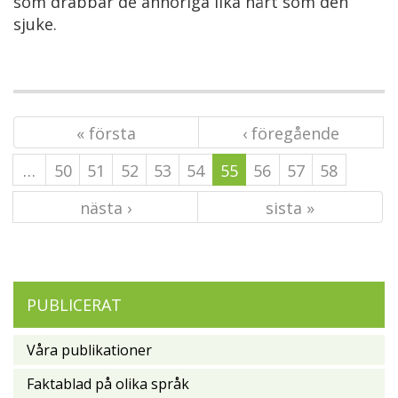
som drabbar de anhöriga lika hårt som den
sjuke.
« första
‹ föregående
…
50
51
52
53
54
55
56
57
58
nästa ›
sista »
PUBLICERAT
Våra publikationer
Faktablad på olika språk