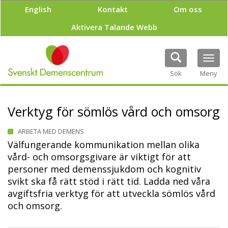
H
English
Kontakt
Om oss
o
p
Aktivera Talande Webb
p
a
t
Tog
i
navi
Sök
Meny
l
l
h
u
Verktyg för sömlös vård och omsorg
v
u
ARBETA MED DEMENS
d
Välfungerande kommunikation mellan olika
i
vård- och omsorgsgivare är viktigt för att
n
n
personer med demenssjukdom och kognitiv
e
svikt ska få rätt stöd i rätt tid. Ladda ned våra
h
avgiftsfria verktyg för att utveckla sömlös vård
å
och omsorg.
l
l