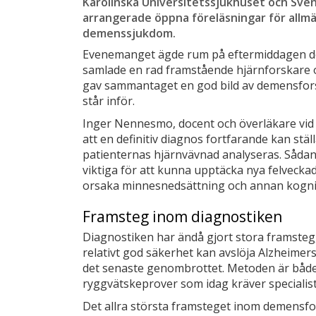
Karolinska Universitetssjukhuset och Sv
arrangerade öppna föreläsningar för all
demenssjukdom.
Evenemanget ägde rum på eftermiddagen de
samlade en rad framstående hjärnforskare o
gav sammantaget en god bild av demensfor
står inför.
Inger Nennesmo, docent och överläkare vid 
att en definitiv diagnos fortfarande kan stäl
patienternas hjärnvävnad analyseras. Såda
viktiga för att kunna upptäcka nya felveck
orsaka minnesnedsättning och annan kogniti
Framsteg inom diagnostiken
Diagnostiken har ändå gjort stora framste
relativt god säkerhet kan avslöja Alzheime
det senaste genombrottet. Metoden är både 
ryggvätskeprover som idag kräver speciali
Det allra största framsteget inom demensf