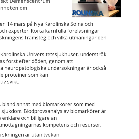
enskt Demenscentrum
mänheten om
n 14 mars på Nya Karolinska Solna och
ch experter. Korta kärnfulla föreläsningar
skningens framsteg och vilka utmaningar den
Karolinska Universitetssjukhuset, underströk
las först efter döden, genom att
na neuropatologiska undersökningar är också
ade proteiner som kan
v svikt.
g, bland annat med biomarkörer som med
rs sjukdom. Blodprovsanalys av biomarkörer är
enklare och billigare än
stmottagningarnas kompetens och resurser.
orskningen är utan tvekan