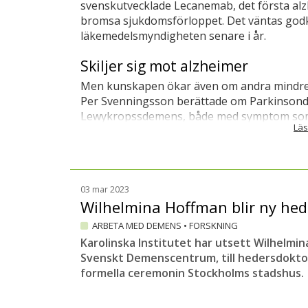
svenskutvecklade Lecanemab, det första al
bromsa sjukdomsförloppet. Det väntas god
läkemedelsmyndigheten senare i år.
Skiljer sig mot alzheimer
Men kunskapen ökar även om andra mindre 
Per Svenningsson berättade om Parkinson
Lewykropssdemens, både med symptom som sk
Läs
alzheimer. Frontallobsdemens (FTD) är en 
antingen beteendeförändringar eller språks
Inom ramen för
Swedish FTD Initiative
pågår
bromsa sjukdomsförloppet vid FTD. Profess
03 mar 2023
sjukdomens starka ärftliga koppling. Man r
Wilhelmina Hoffman blir ny hed
drabbas av FTD bär på en sjuklig genförändr
ARBETA MED DEMENS
•
FORSKNING
Hoppfull forskning
Karolinska Institutet har utsett Wilhelmin
Svenskt Demenscentrum, till hedersdoktor i
Även om botemedel mot demenssjukdomar fo
formella ceremonin Stockholms stadshus.
forskning som tyder på att de går att påverk
Matton lyfte fram FINGER-studien som bedriv