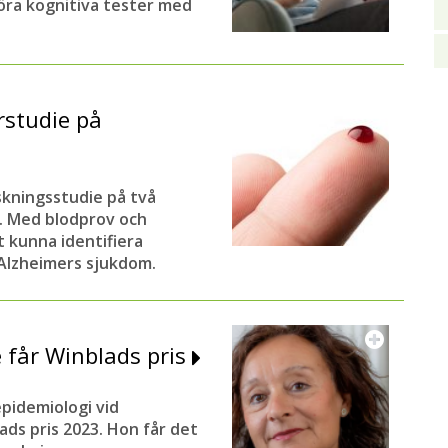
öra kognitiva tester med
rstudie på
skningsstudie på två
e. Med blodprov och
t kunna identifiera
 Alzheimers sjukdom.
 får Winblads pris
epidemiologi vid
lads pris 2023. Hon får det