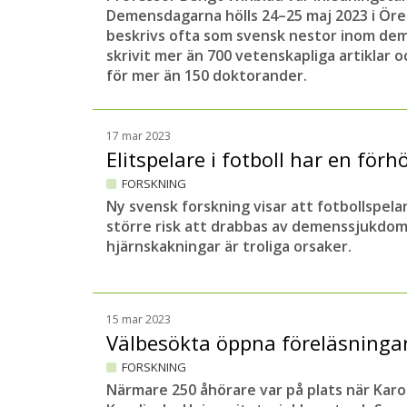
Demensdagarna hölls 24–25 maj 2023 i Öre
beskrivs ofta som svensk nestor inom de
skrivit mer än 700 vetenskapliga artiklar 
för mer än 150 doktorander.
17 mar 2023
Elitspelare i fotboll har en för
FORSKNING
Ny svensk forskning visar att fotbollspela
större risk att drabbas av demenssjukdom
hjärnskakningar är troliga orsaker.
15 mar 2023
Välbesökta öppna föreläsninga
FORSKNING
Närmare 250 åhörare var på plats när Karol