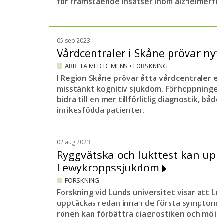
för framstående insatser inom alzheimerf
05 sep 2023
Vårdcentraler i Skåne prövar ny
ARBETA MED DEMENS
•
FORSKNING
I Region Skåne prövar åtta vårdcentraler e
misstänkt kognitiv sjukdom. Förhoppninge
bidra till en mer tillförlitlig diagnostik, bå
inrikesfödda patienter.
02 aug 2023
Ryggvätska och lukttest kan u
Lewykroppssjukdom
FORSKNING
Forskning vid Lunds universitet visar at
upptäckas redan innan de första symptom
rönen kan förbättra diagnostiken och möj