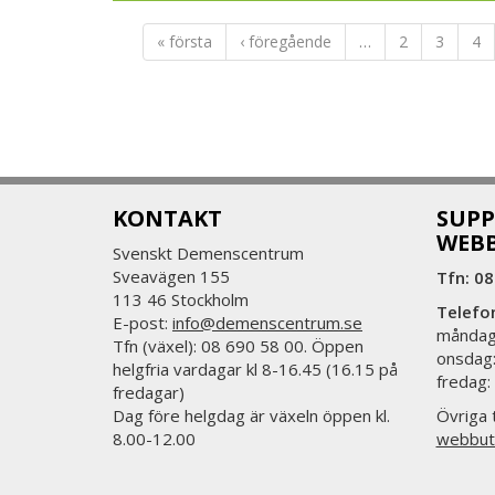
grupp deltagare kostråd och tränar bland a
att detta har en positiv inverkan på kogniti
« första
‹ föregående
…
2
3
4
Kunskap om livsstilsfaktorer och kost är oc
demenssjukdom. De ingår i Min pärm som vänd
demensdiagnos. Wilhelmina Hoffman berättad
pärmen och hur viktigt det är att en vårdplan
följer med den som får en diagnos.
KONTAKT
SUPP
WEB
Svenskt Demenscentrum
Sveavägen 155
Tfn: 08
113 46 Stockholm
Telefo
E-post:
info@demenscentrum.se
måndag:
Tfn (växel): 08 690 58 00. Öppen
onsdag:
helgfria vardagar kl 8-16.45 (16.15 på
fredag:
fredagar)
Dag före helgdag är växeln öppen kl.
Övriga t
8.00-12.00
webbut