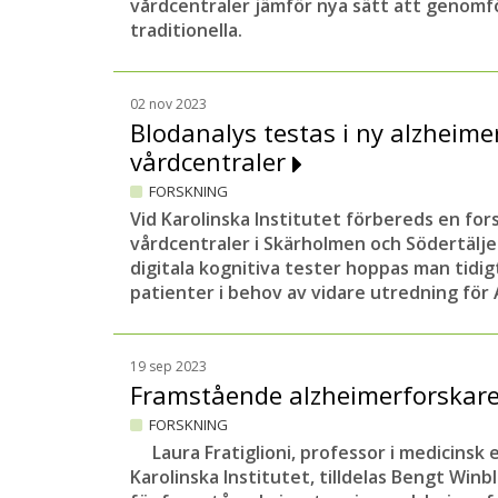
vårdcentraler jämför nya sätt att genomf
traditionella.
02 nov 2023
Blodanalys testas i ny alzheime
vårdcentraler
FORSKNING
Vid Karolinska Institutet förbereds en for
vårdcentraler i Skärholmen och Södertälj
digitala kognitiva tester hoppas man tidig
patienter i behov av vidare utredning för
19 sep 2023
Framstående alzheimerforskare
FORSKNING
Laura Fratiglioni, professor i medicinsk 
Karolinska Institutet, tilldelas Bengt Winb