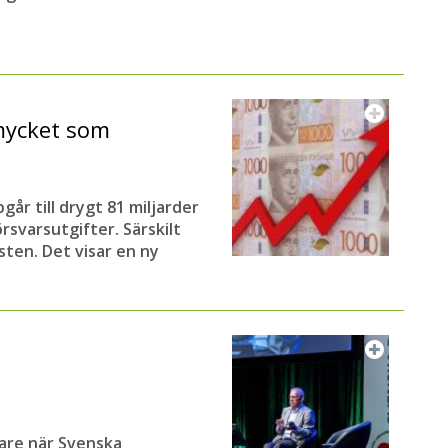
mycket som
r till drygt 81 miljarder
örsvarsutgifter. Särskilt
ten. Det visar en ny
lare när Svenska