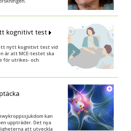
orskningen.
tt kognitivt test
tt nytt kognitivt test vid
n är att MCE-testet ska
de för utrikes- och
pptäcka
t Lewykroppssjukdom kan
en uppträder. Det nya
ligheterna att utveckla