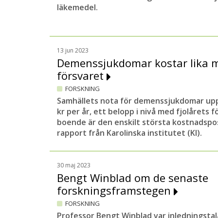
läkemedel.
13 jun 2023
Demenssjukdomar kostar lika 
försvaret
FORSKNING
Samhällets nota för demenssjukdomar uppgå
kr per år, ett belopp i nivå med fjolårets f
boende är den enskilt största kostnadspos
rapport från Karolinska institutet (KI).
30 maj 2023
Bengt Winblad om de senaste
forskningsframstegen
FORSKNING
Professor Bengt Winblad var inledningsta