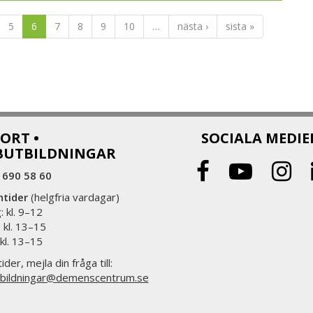
nnat kroppen och hjärnan. Resultaten visar
onen.
5
6
7
8
9
10
…
nästa ›
sista »
kså viktigt om man utvecklat en
er sigt till de som nyligen fått en
e om bakgrunden tilll och innehållet i
 med tydliga tider för uppföljningar alltid
Magnus Westlander
ORT •
SOCIALA MEDIE
BUTBILDNINGAR
 690 58 60
ntider
(helgfria vardagar)
 kl. 9–12
 kl. 13–15
 kl. 13–15
ider, mejla din fråga till:
bildningar@demenscentrum.se