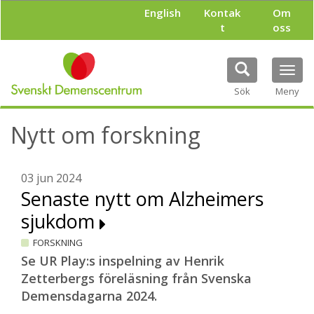
H
English
Kontak
Om
o
t
oss
p
p
a
Tog
t
navi
i
Sök
Meny
l
l
Nytt om forskning
h
u
v
u
03 jun 2024
d
Senaste nytt om Alzheimers
i
sjukdom
n
n
FORSKNING
e
h
Se UR Play:s inspelning av Henrik
å
Zetterbergs föreläsning från Svenska
l
Demensdagarna 2024.
l