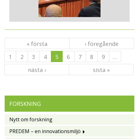
« första
‹ föregående
1
2
3
4
5
6
7
8
9
…
nästa ›
sista »
FORSKNING
Nytt om forskning
PREDEM – en innovationsmiljö