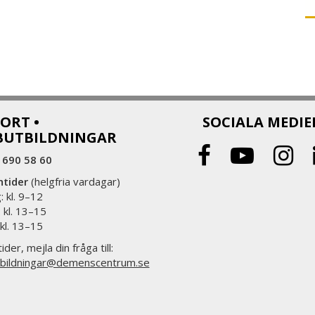
ORT •
SOCIALA MEDIE
BUTBILDNINGAR
 690 58 60
ntider
(helgfria vardagar)
 kl. 9–12
 kl. 13–15
 kl. 13–15
ider, mejla din fråga till:
bildningar@demenscentrum.se