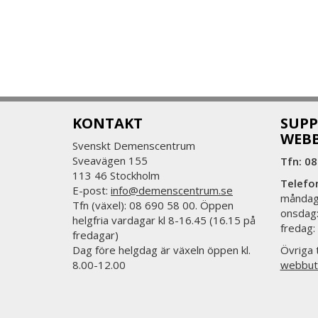
KONTAKT
SUPP
WEB
Svenskt Demenscentrum
Sveavägen 155
Tfn: 08
113 46 Stockholm
Telefo
E-post:
info@demenscentrum.se
måndag:
Tfn (växel): 08 690 58 00. Öppen
onsdag:
helgfria vardagar kl 8-16.45 (16.15 på
fredag:
fredagar)
Dag före helgdag är växeln öppen kl.
Övriga t
8.00-12.00
webbut