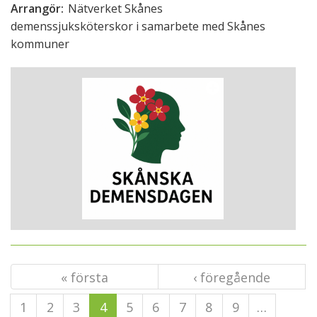
Arrangör:
Nätverket Skånes
demenssjuksköterskor i samarbete med Skånes
kommuner
« första
‹ föregående
1
2
3
4
5
6
7
8
9
…