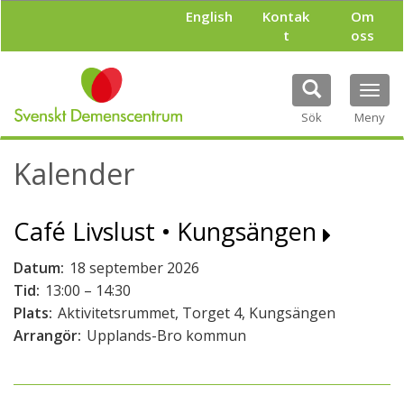
H
English
Kontak
Om
o
t
oss
p
p
a
Tog
t
navi
i
Sök
Meny
l
l
Kalender
h
u
v
Café Livslust • Kungsängen
u
d
i
Datum:
18 september 2026
n
Tid:
13:00 – 14:30
n
Plats:
Aktivitetsrummet, Torget 4, Kungsängen
e
h
Arrangör:
Upplands-Bro kommun
å
l
l