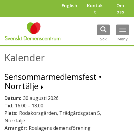
H
English
Kontak
Om
o
t
oss
p
p
a
Tog
t
navi
i
Sök
Meny
l
l
Kalender
h
u
v
Sensommarmedlemsfest •
u
d
Norrtälje
i
n
Datum:
30 augusti 2026
n
e
Tid:
16:00 – 18:00
h
Plats:
Rödakorsgården, Trädgårdsgatan 5,
å
Norrtälje
l
Arrangör:
Roslagens demensförening
l