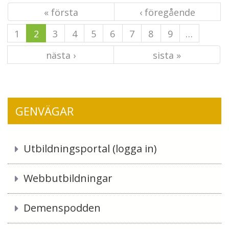
« första
‹ föregående
1
2
3
4
5
6
7
8
9
…
nästa ›
sista »
GENVÄGAR
Utbildningsportal (logga in)
Webbutbildningar
Demenspodden