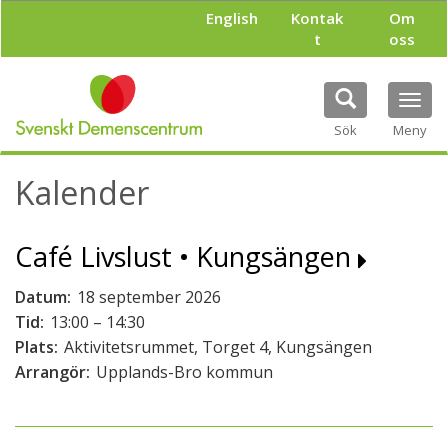
H
English
Kontak
Om
o
t
oss
p
p
a
Tog
t
navi
i
Sök
Meny
l
l
Kalender
h
u
v
Café Livslust • Kungsängen
u
d
i
Datum:
18 september 2026
n
Tid:
13:00 – 14:30
n
Plats:
Aktivitetsrummet, Torget 4, Kungsängen
e
h
Arrangör:
Upplands-Bro kommun
å
l
l