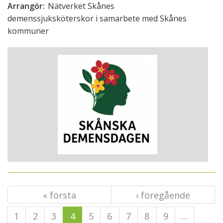
Arrangör:
Nätverket Skånes
demenssjuksköterskor i samarbete med Skånes
kommuner
« första
‹ föregående
1
2
3
4
5
6
7
8
9
…