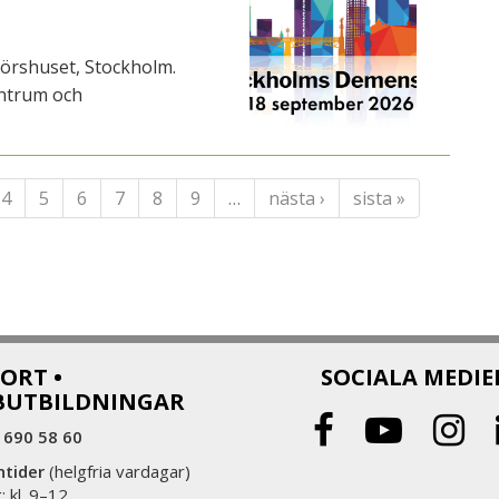
örshuset, Stockholm.
ntrum och
4
5
6
7
8
9
…
nästa ›
sista »
ORT •
SOCIALA MEDIE
BUTBILDNINGAR
 690 58 60
ntider
(helgfria vardagar)
 kl. 9–12