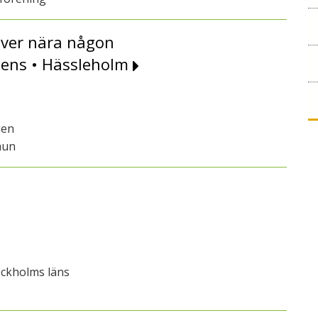
lever nära någon
mens • Hässleholm
gen
mun
ockholms läns