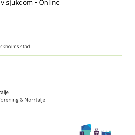
iv sjukdom • Online
ockholms stad
älje
örening & Norrtälje