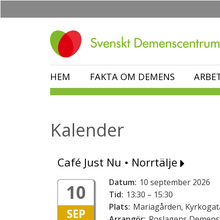
Hoppa
till
huvudinnehåll
HEM
FAKTA OM DEMENS
ARBE
Kalender
Café Just Nu • Norrtälje
Datum:
10 september 2026
10
Tid:
13:30 – 15:30
Plats:
Mariagården, Kyrkogata
SEP
Arrangör:
Roslagens Demens