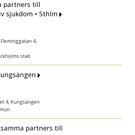
partners till
iv sjukdom • Sthlm
Fleminggatan 4,
ockholms stad
• Kungsängen
get 4, Kungsängen
mmun
ksamma partners till