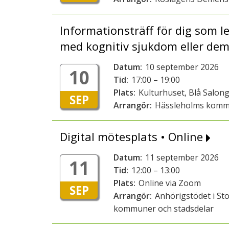
Informationsträff för dig som 
med kognitiv sjukdom eller de
Datum:
10 september 2026
10
Tid:
17:00 – 19:00
Plats:
Kulturhuset, Blå Salon
SEP
Arrangör:
Hässleholms kom
Digital mötesplats • Online
Datum:
11 september 2026
11
Tid:
12:00 – 13:00
Plats:
Online via Zoom
SEP
Arrangör:
Anhörigstödet i St
kommuner och stadsdelar