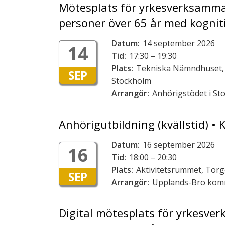
Mötesplats för yrkesverksamma 
personer över 65 år med kognit
Datum:
14 september 2026
14
Tid:
17:30 – 19:30
Plats:
Tekniska Nämndhuset, 
SEP
Stockholm
Arrangör:
Anhörigstödet i St
Anhörigutbildning (kvällstid) 
Datum:
16 september 2026
16
Tid:
18:00 – 20:30
Plats:
Aktivitetsrummet, Tor
SEP
Arrangör:
Upplands-Bro ko
Digital mötesplats för yrkesver