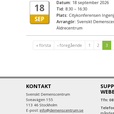
Datum:
18 september 2026
18
Tid:
8:30 – 16:30
Plats:
Citykonferensen Ingenj
SEP
Arrangör:
Svenskt Demensce
Äldrecentrum
« första
‹ föregående
1
2
3
KONTAKT
SUPP
WEB
Svenskt Demenscentrum
Sveavägen 155
Tfn: 08
113 46 Stockholm
Telefo
E-post:
info@demenscentrum.se
måndag: