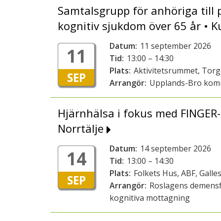
Samtalsgrupp för anhöriga till
kognitiv sjukdom över 65 år •
Datum:
11 september 2026
11
Tid:
13:00 – 14:30
Plats:
Aktivitetsrummet, Tor
SEP
Arrangör:
Upplands-Bro ko
Hjärnhälsa i fokus med FINGER-
Norrtälje
Datum:
14 september 2026
14
Tid:
13:00 – 14:30
Plats:
Folkets Hus, ABF, Galles
SEP
Arrangör:
Roslagens demensf
kognitiva mottagning