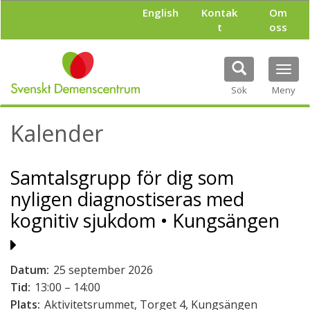
H
English
Kontak
Om
o
t
oss
p
p
a
Tog
t
navi
i
Sök
Meny
l
l
Kalender
h
u
v
Samtalsgrupp för dig som
u
d
nyligen diagnostiseras med
i
n
kognitiv sjukdom • Kungsängen
n
e
h
Datum:
25 september 2026
å
l
Tid:
13:00 – 14:00
l
Plats:
Aktivitetsrummet, Torget 4, Kungsängen