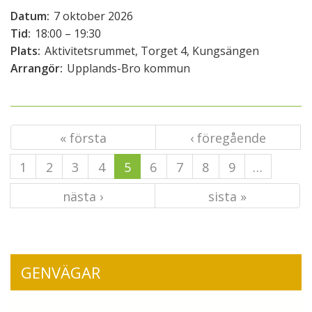
Datum:
7 oktober 2026
Tid:
18:00 – 19:30
Plats:
Aktivitetsrummet, Torget 4, Kungsängen
Arrangör:
Upplands-Bro kommun
« första
‹ föregående
1
2
3
4
5
6
7
8
9
…
nästa ›
sista »
GENVÄGAR