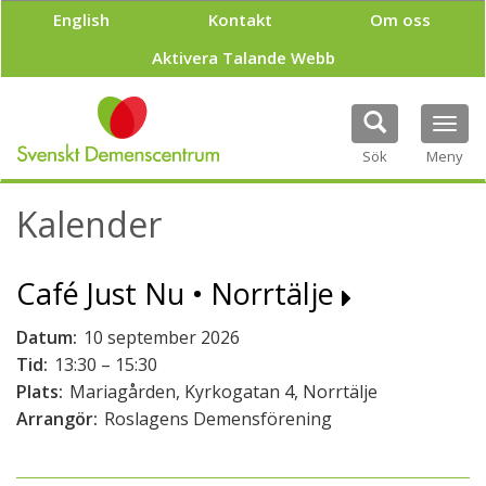
H
English
Kontakt
Om oss
o
p
Aktivera Talande Webb
p
a
t
Tog
i
navi
Sök
Meny
l
l
h
Kalender
u
v
u
Café Just Nu • Norrtälje
d
i
n
Datum:
10 september 2026
n
Tid:
13:30 – 15:30
e
Plats:
Mariagården, Kyrkogatan 4, Norrtälje
h
Arrangör:
Roslagens Demensförening
å
l
l