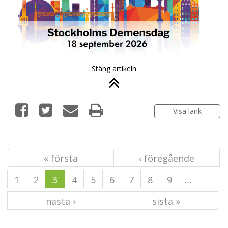
Stäng artikeln
Visa länk
« första
‹ föregående
1
2
3
4
5
6
7
8
9
…
nästa ›
sista »