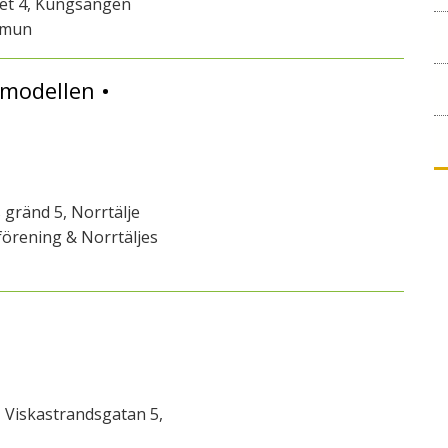
get 4, Kungsängen
mmun
modellen •
 gränd 5, Norrtälje
örening & Norrtäljes
 Viskastrandsgatan 5,