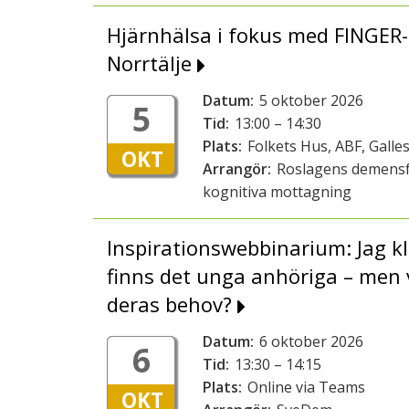
Hjärnhälsa i fokus med FINGER-
Norrtälje
Datum:
5 oktober 2026
5
Tid:
13:00 – 14:30
Plats:
Folkets Hus, ABF, Galles
OKT
Arrangör:
Roslagens demensf
kognitiva mottagning
Inspirationswebbinarium: Jag kl
finns det unga anhöriga – men
deras behov?
Datum:
6 oktober 2026
6
Tid:
13:30 – 14:15
Plats:
Online via Teams
OKT