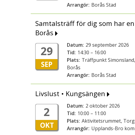
Arrangör:
Borås Stad
Samtalsträff för dig som har 
Borås
Datum:
29 september 2026
29
Tid:
14:30 – 16:00
Plats:
Träffpunkt Simonsland,
SEP
Borås
Arrangör:
Borås Stad
Livslust • Kungsängen
Datum:
2 oktober 2026
2
Tid:
10:00 – 11:00
Plats:
Aktivitetsrummet, Tor
OKT
Arrangör:
Upplands-Bro ko