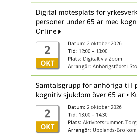
Digital mötesplats för yrkesver
personer under 65 år med kogni
Online
Datum:
2 oktober 2026
2
Tid:
12:00 – 13:00
Plats:
Digitalt via Zoom
OKT
Arrangör:
Anhörigstödet i St
Samtalsgrupp för anhöriga till
kognitiv sjukdom över 65 år •
Datum:
2 oktober 2026
2
Tid:
13:00 – 14:30
Plats:
Aktivitetsrummet, Tor
OKT
Arrangör:
Upplands-Bro ko