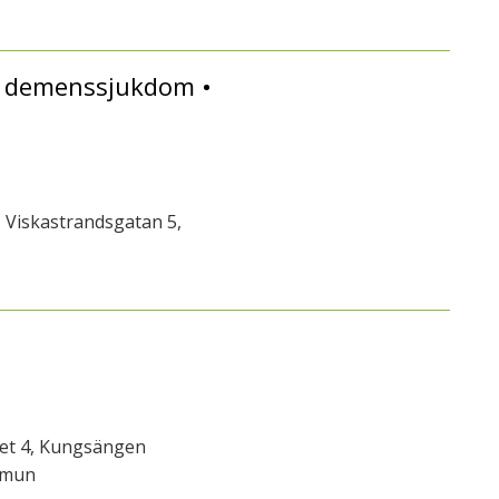
en demenssjukdom •
 Viskastrandsgatan 5,
get 4, Kungsängen
mmun