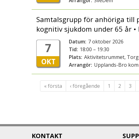
Arrangör:
SveDem
Samtalsgrupp för anhöriga till
kognitiv sjukdom under 65 år 
Datum:
7 oktober 2026
7
Tid:
18:00 – 19:30
Plats:
Aktivitetsrummet, Tor
OKT
Arrangör:
Upplands-Bro ko
« första
‹ föregående
1
2
3
KONTAKT
SUPP