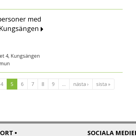
 personer med
• Kungsängen
get 4, Kungsängen
mmun
4
5
6
7
8
9
…
nästa ›
sista »
ORT •
SOCIALA MEDIE