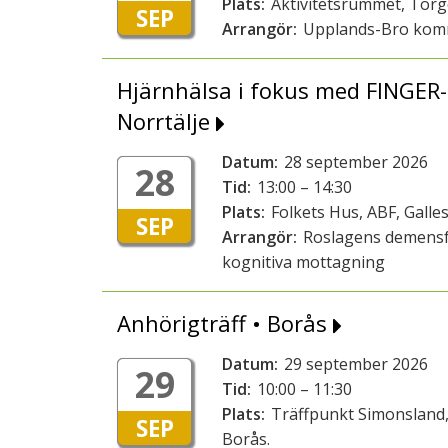
Plats:
Aktivitetsrummet, Tor
SEP
Arrangör:
Upplands-Bro ko
Hjärnhälsa i fokus med FINGER-
Norrtälje
Datum:
28 september 2026
28
Tid:
13:00 – 14:30
Plats:
Folkets Hus, ABF, Galles
SEP
Arrangör:
Roslagens demensf
kognitiva mottagning
Anhörigträff • Borås
Datum:
29 september 2026
29
Tid:
10:00 – 11:30
Plats:
Träffpunkt Simonsland,
SEP
Borås.