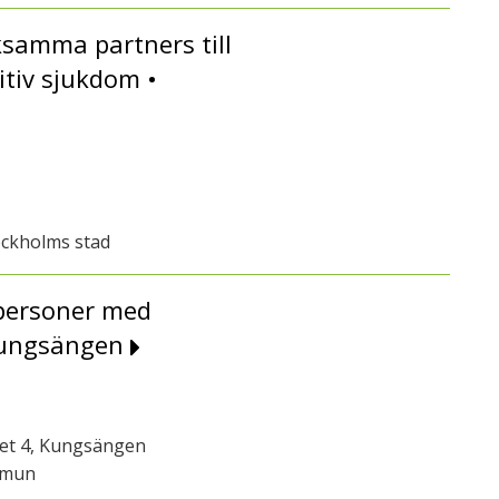
ksamma partners till
tiv sjukdom •
ockholms stad
 personer med
 Kungsängen
get 4, Kungsängen
mmun