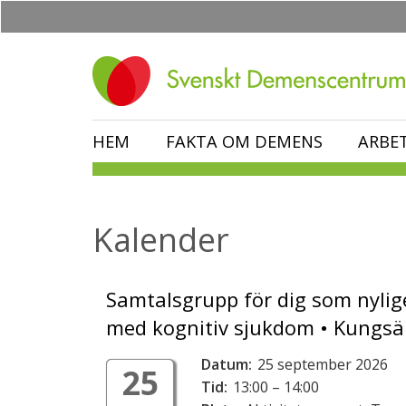
Hoppa
till
huvudinnehåll
HEM
FAKTA OM DEMENS
ARBE
Kalender
Samtalsgrupp för dig som nylig
med kognitiv sjukdom • Kungs
Datum:
25 september 2026
25
Tid:
13:00 – 14:00