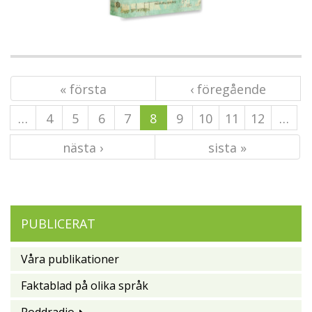
« första
‹ föregående
…
4
5
6
7
8
9
10
11
12
…
nästa ›
sista »
PUBLICERAT
Våra publikationer
Faktablad på olika språk