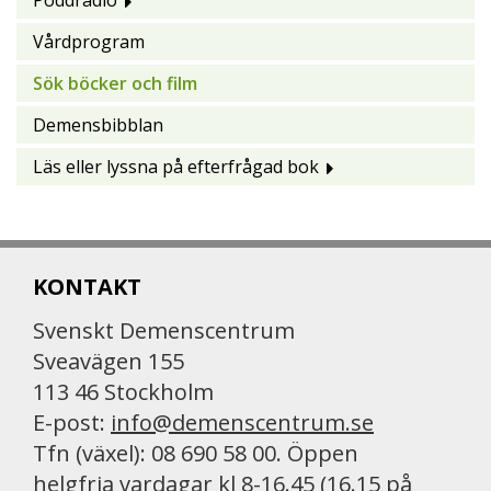
Poddradio
Vårdprogram
Sök böcker och film
Demensbibblan
Läs eller lyssna på efterfrågad bok
KONTAKT
Svenskt Demenscentrum
Sveavägen 155
113 46 Stockholm
E-post:
info@demenscentrum.se
Tfn (växel): 08 690 58 00. Öppen
helgfria vardagar kl 8-16.45 (16.15 på