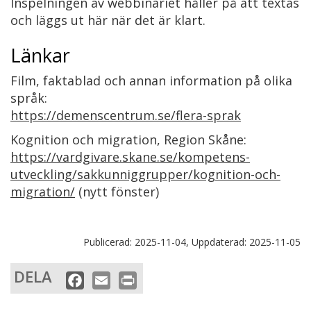
Inspelningen av webbinariet håller på att textas
och läggs ut här när det är klart.
Länkar
Film, faktablad och annan information på olika
språk:
https://demenscentrum.se/flera-sprak
Kognition och migration, Region Skåne:
https://vardgivare.skane.se/kompetens-
utveckling/sakkunniggrupper/kognition-och-
migration/
(nytt fönster)
Publicerad:
2025-11-04,
Uppdaterad:
2025-11-05
DELA
F
E
P
a
m
r