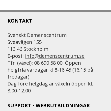
c
a
i
e
i
n
b
l
t
KONTAKT
o
o
k
Svenskt Demenscentrum
Sveavägen 155
113 46 Stockholm
E-post:
info@demenscentrum.se
Tfn (växel): 08 690 58 00. Öppen
helgfria vardagar kl 8-16.45 (16.15 på
fredagar)
Dag före helgdag är växeln öppen kl.
8.00-12.00
SUPPORT • WEBBUTBILDNINGAR