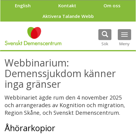
H
English
Kontakt
Om oss
o
p
Aktivera Talande Webb
p
a
t
Tog
i
navi
Sök
Meny
l
l
h
Webbinarium:
u
v
Demenssjukdom känner
u
inga gränser
d
i
n
Webbinariet ägde rum den 4 november 2025
n
och arrangerades av Kognition och migration,
e
Region Skåne, och Svenskt Demenscentrum.
h
å
l
Åhörarkopior
l