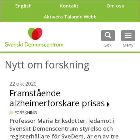
H
English
Kontakt
Om oss
o
p
Aktivera Talande Webb
p
a
t
Tog
i
navi
Sök
Meny
l
l
h
Nytt om forskning
u
v
u
22 okt 2020
d
Framstående
i
n
alzheimerforskare prisas
n
e
FORSKNING
h
Professor Maria Eriksdotter, ledamot i
å
Svenskt Demenscentrum styrelse och
l
l
registerhållare för SveDem, är en av tre