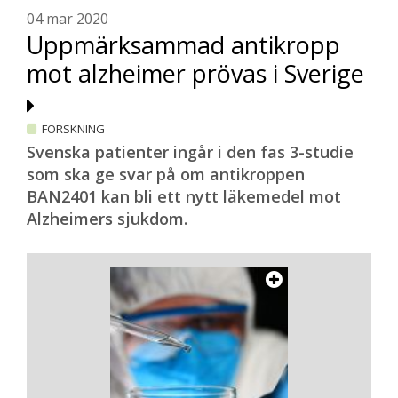
publicerad forskning påpekar Oskar
04 mar 2020
Hansson.
Uppmärksammad antikropp
– Det finns ju mängder av stora
mot alzheimer prövas i Sverige
populationsstudier där deltagare lämnat
blodprover under flera decennier, prover
som finns sparade. Genom att analysera
FORSKNING
dem på nytt finns möjligheten att hitta
Svenska patienter ingår i den fas 3-studie
nya samband och därigenom få mer
som ska ge svar på om antikroppen
kunskap om Alzheimers sjukdom.
BAN2401 kan bli ett nytt läkemedel mot
Alzheimers sjukdom.
Magnus Westlander