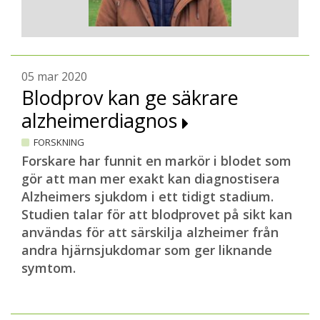
När kan då blodprovsanalys av P-tau217 bli
tillgänglig i hela landet? Inom två, kanske
tre, år tror Oskar Hansson.
– Det beror på. Om de stora bolagens
05 mar 2020
helautomatiserade plattformar kan göra
Blodprov kan ge säkrare
analysen kan det gå relativt fort. Men
alzheimerdiagnos
eftersom nivåerna av P-tau217 är relativt
små är det möjligt att endast
FORSKNING
speciallaboratorium klarar av att
Forskare har funnit en markör i blodet som
analysera proverna. Då kommer det dröja
gör att man mer exakt kan diagnostisera
något längre innan blodprovsanalys blir
Alzheimers sjukdom i ett tidigt stadium.
tillgänglig i hela landet.
Studien talar för att blodprovet på sikt kan
användas för att särskilja alzheimer från
Mer tillförlitlig diagnostik är givetvis till
andra hjärnsjukdomar som ger liknande
gagn för både patienter och sjukvården.
symtom.
Men även läkemedelsprövningar och
annan forskning kan ha nytta av den nya
blodprovsanalysen. Det gäller även redan