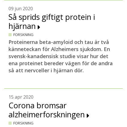
som nu studerats, visar sig stå i relation
till alzheimerutvecklingen; mängden är
09 jun 2020
liten i början av sjukdomsförloppet för att
Så sprids giftigt protein i
sedan gradvis öka. Forskarna kan till och
hjärnan
med spåra P-tau217 långt innan de första
FORSKNING
symptomen blir märkbara.
Proteinerna beta-amyloid och tau är två
Bland studiens 1402 deltagare kom
känneteckan för Alzheimers sjukdom. En
omkring 600 från en colombiansk släkt
svensk-kanadensisk studie visar hur det
med en ovanlig ärftlig mutation som
ena proteinet bereder vägen för de andra
orsakar alzheimer.
så att nervceller i hjärnan dör.
– I denna släkt är genomsnittsåldern 44 år
för insjuknande, då påtagliga
minnesbesvär visar sig. Men vi kunde se
15 apr 2020
att mängden P-tau217 började öka redan
Corona bromsar
20 år före förväntad sjukdomsdebut. Det
var möjligt eftersom vi fick tillgång till
alzheimerforskningen
släktens blodprover från långt tillbaka i
FORSKNING
tiden, säger Oskar Hansson.