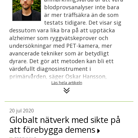
blodprovsanalyser inte bara
är mer träffsäkra än de som
testats tidigare. Det visar sig
dessutom vara lika bra på att upptäcka
alzheimer som ryggvätskeprover och
undersökningar med PET-kamera, mer
avancerade tekniker som är betydligt
dyrare. Det gör att metoden kan bli ett
värdefullt diagnosinstrument i
primärvården, säger Oskar Hansson,
Läs hela artikeln
professor i neurologi vid Lunds
universitet, till Svenskt Demenscentrum.
Oskar Hansson har varit forskningsledare
för studien som även involverat Göteborgs
20 jul 2020
Globalt nätverk med sikte på
universitet och universitet i USA och
Colombia. Forskarnas fynd kan beskrivas i
att förebygga demens
två steg. För det första, att en form av