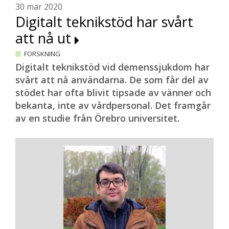
30 mar 2020
dyrare än att skicka ett blodprov till
Digitalt teknikstöd har svårt
analys. Oskar Hansson är därför övertygad
om att den kostnadseffektiva
att nå ut
blodprovsanalysen kan få ett stort
FORSKNING
genomslag inom primärvården där de
Digitalt teknikstöd vid demenssjukdom har
flesta alzheimerdiagnoserna ställs.
svårt att nå användarna. De som får del av
– Vi har startat en studie på vårdcentraler
stödet har ofta blivit tipsade av vänner och
i Skåne, något försenat på grund av
bekanta, inte av vårdpersonal. Det framgår
coronapandemin. Distriktsläkare kommer
av en studie från Örebro universitet.
att använda blodprovsanalysen och ett
enklare kognitivt test när de utreder
patienter som söker för minnesbesvär.
Om ett par år får vi veta om det kan
förbättra diagnostiken inom
primärvården, säger Oskar Hansson.
Kan dröja några år