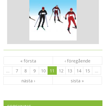
« första
‹ föregående
…
7
8
9
10
11
12
13
14
15
…
nästa ›
sista »