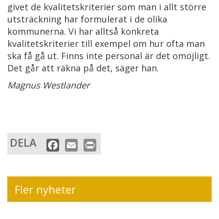
givet de kvalitetskriterier som man i allt större
utsträckning har formulerat i de olika
kommunerna. Vi har alltså konkreta
kvalitetskriterier till exempel om hur ofta man
ska få gå ut. Finns inte personal är det omöjligt.
Det går att räkna på det, säger han.
Magnus Westlander
DELA
F
E
P
a
m
r
c
a
i
e
i
n
Fler nyheter
b
l
t
o