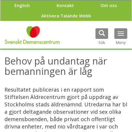
H
English
Kontakt
Om oss
o
p
Aktivera Talande Webb
p
a
t
Tog
i
navi
Sök
Meny
l
l
h
Behov på undantag när
u
v
bemanningen är låg
u
d
i
Resultatet publiceras i en rapport som
n
Stiftelsen Äldrecentrum gjort på uppdrag av
n
e
Stockholms stads äldrenämnd. Utredarna har bl
h
a gjort deltagande observationer vid sex olika
å
demensboenden, både privat och offentligt
l
drivna enheter, med nio vårdtagare i var och
l