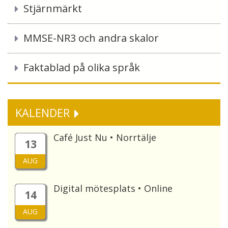
Stjärnmärkt
MMSE-NR3 och andra skalor
Faktablad på olika språk
KALENDER
Café Just Nu • Norrtälje
13
AUG
Digital mötesplats • Online
14
AUG