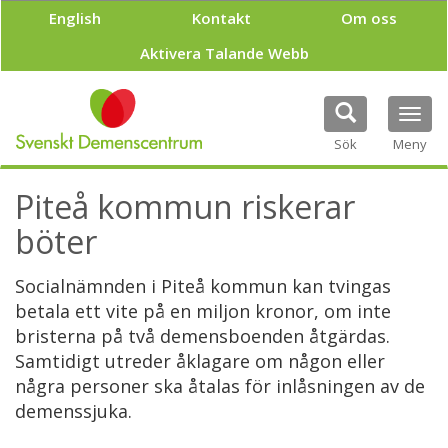
H
English
Kontakt
Om oss
o
p
Aktivera Talande Webb
p
a
t
Tog
i
navi
Sök
Meny
l
l
h
Piteå kommun riskerar
u
v
böter
u
d
Socialnämnden i Piteå kommun kan tvingas
i
betala ett vite på en miljon kronor, om inte
n
n
bristerna på två demensboenden åtgärdas.
e
Samtidigt utreder åklagare om någon eller
h
några personer ska åtalas för inlåsningen av de
å
demenssjuka.
l
l