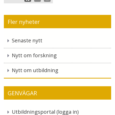
a
m
r
c
a
i
e
i
n
Fler nyheter
b
l
t
o
o
Senaste nytt
k
Nytt om forskning
Nytt om utbildning
GENVÄGAR
Utbildningsportal (logga in)