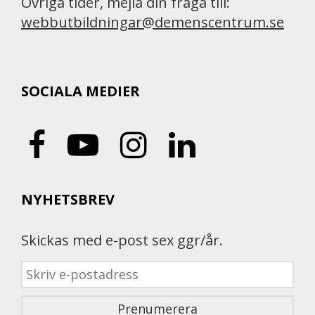
Övriga tider, mejla din fråga till:
webbutbildningar@demenscentrum.se
SOCIALA MEDIER
NYHETSBREV
Skickas med e-post sex ggr/år.