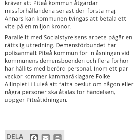
kräver att Piteå kommun åtgärdar
missförhållandena senast den första maj.
Annars kan kommunen tvingas att betala ett
vite på en miljon kronor.
Parallellt med Socialstyrelsens arbete pågår en
rättslig utredning. Demensförbundet har
polisanmält Piteå kommun för inlåsningen vid
kommunens demensboenden och flera förhör
har hållits med berörd personal. Inom ett par
veckor kommer kammaråklagare Folke
Ailinpieti i Luleå att fatta beslut om någon eller
några personer ska åtalas för händelsen,
uppger Piteåtidningen.
DELA
F
E
P