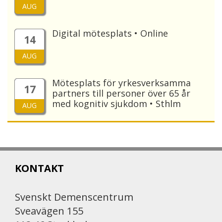
AUG
Digital mötesplats • Online
14
AUG
Mötesplats för yrkesverksamma
17
partners till personer över 65 år
med kognitiv sjukdom • Sthlm
AUG
KONTAKT
Svenskt Demenscentrum
Sveavägen 155