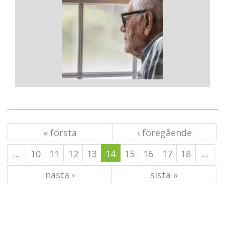
« första
‹ föregående
…
10
11
12
13
14
15
16
17
18
…
nästa ›
sista »