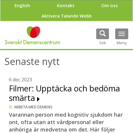
H
English
Kontakt
Om oss
o
p
Aktivera Talande Webb
p
a
t
Tog
i
navi
Sök
Meny
l
l
h
Senaste nytt
u
v
u
6 dec 2023
d
Filmer: Upptäcka och bedöma
i
n
smärta
n
e
ARBETA MED DEMENS
h
Varannan person med kognitiv sjukdom har
å
ont, ofta utan att vårdpersonal eller
l
l
anhöriga är medvetna om det. Här följer