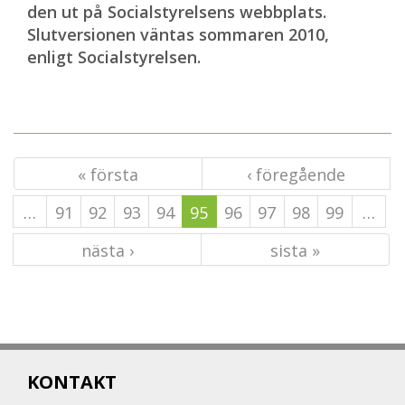
den ut på Socialstyrelsens webbplats.
Slutversionen väntas sommaren 2010,
enligt Socialstyrelsen.
« första
‹ föregående
…
91
92
93
94
95
96
97
98
99
…
nästa ›
sista »
KONTAKT