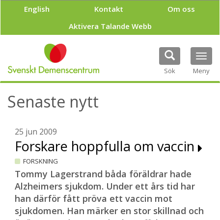
H
English
Kontakt
Om oss
o
p
Aktivera Talande Webb
p
a
t
Tog
i
navi
Sök
Meny
l
l
h
Senaste nytt
u
v
u
25 jun 2009
d
Forskare hoppfulla om vaccin
i
n
FORSKNING
n
e
Tommy Lagerstrand båda föräldrar hade
h
Alzheimers sjukdom. Under ett års tid har
å
han därför fått pröva ett vaccin mot
l
sjukdomen. Han märker en stor skillnad och
l