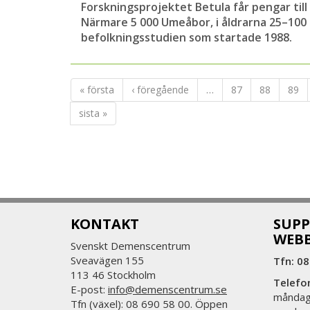
Forskningsprojektet Betula får pengar til
Närmare 5 000 Umeåbor, i åldrarna 25–100 å
befolkningsstudien som startade 1988.
« första
‹ föregående
…
87
88
89
sista »
KONTAKT
SUPP
WEB
Svenskt Demenscentrum
Sveavägen 155
Tfn: 08
113 46 Stockholm
Telefo
E-post:
info@demenscentrum.se
måndag:
Tfn (växel): 08 690 58 00. Öppen