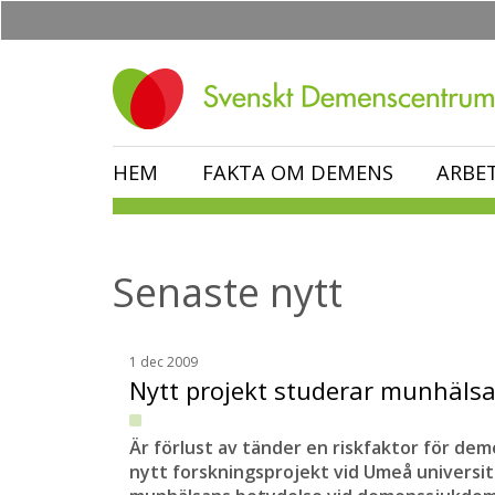
Hoppa
till
huvudinnehåll
HEM
FAKTA OM DEMENS
ARBE
Senaste nytt
1 dec 2009
Nytt projekt studerar munhäl
Är förlust av tänder en riskfaktor för dem
nytt forskningsprojekt vid Umeå universi