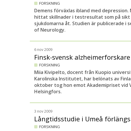
FORSKNING
Demens förväxlas ibland med depression. N
hittat skillnader i testresultat som på sikt
sjukdomarna åt. Studien är publicerade i 
of Neurology.
6 nov 2009
Finsk-svensk alzheimerforskare
FORSKNING
Miia Kivipelto, docent från Kuopio univers
Karolinska Institutet, har belönats av Fin
oktober tog hon emot Akademipriset vid 
Helsingfors.
3 nov 2009
Långtidsstudie i Umeå förlängs 
FORSKNING