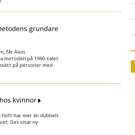
.
nsmetodens grundare
, får Alois
la metoden på 1960-talet
nsätt på personer med
hos kvinnor
 höft har mer än dubbelt
vet. Det visar ny