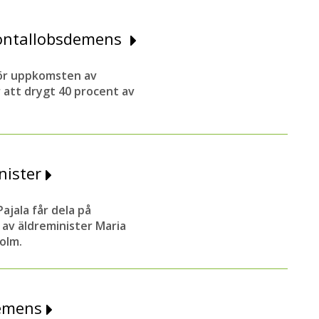
frontallobsdemens
 för uppkomsten av
r att drygt 40 procent av
nister
jala får dela på
 av äldreminister Maria
olm.
demens