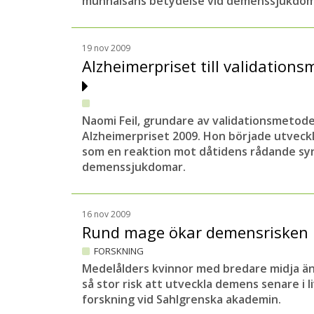
munhälsans betydelse vid demenssjukdom
19 nov 2009
Alzheimerpriset till validatio
Naomi Feil, grundare av validationsmetoden
Alzheimerpriset 2009. Hon började utveck
som en reaktion mot dåtidens rådande sy
demenssjukdomar.
16 nov 2009
Rund mage ökar demensrisken 
FORSKNING
Medelålders kvinnor med bredare midja än
så stor risk att utveckla demens senare i li
forskning vid Sahlgrenska akademin.