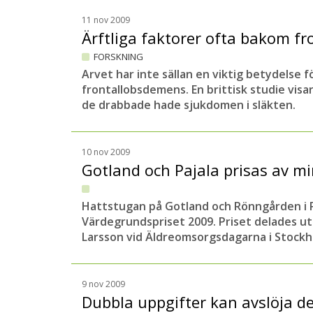
11 nov 2009
Ärftliga faktorer ofta bakom 
FORSKNING
Arvet har inte sällan en viktig betydelse
frontallobsdemens. En brittisk studie visa
de drabbade hade sjukdomen i släkten.
10 nov 2009
Gotland och Pajala prisas av mi
Hattstugan på Gotland och Rönngården i Pa
Värdegrundspriset 2009. Priset delades ut
Larsson vid Äldreomsorgsdagarna i Stockh
9 nov 2009
Dubbla uppgifter kan avslöja 