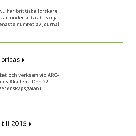
u har brittiska forskare
 kan underlätta att skilja
senaste numret av Journal
 prisas
itet och verksam vid ARC-
lands Akademi. Den 22
Vetenskapsgalan i
till 2015