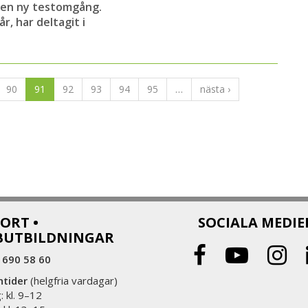
l en ny testomgång.
r, har deltagit i
90
91
92
93
94
95
…
nästa ›
ORT •
SOCIALA MEDIE
BUTBILDNINGAR
 690 58 60
ntider
(helgfria vardagar)
 kl. 9–12