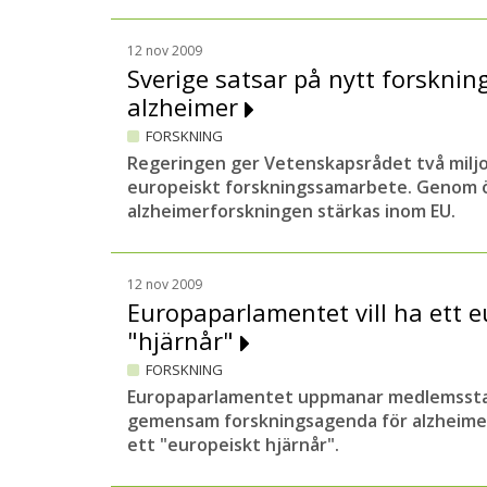
12 nov 2009
Sverige satsar på nytt forskn
alzheimer
FORSKNING
Regeringen ger Vetenskapsrådet två miljon
europeiskt forskningssamarbete. Genom 
alzheimerforskningen stärkas inom EU.
12 nov 2009
Europaparlamentet vill ha ett e
"hjärnår"
FORSKNING
Europaparlamentet uppmanar medlemssta
gemensam forskningsagenda för alzheimer
ett "europeiskt hjärnår".