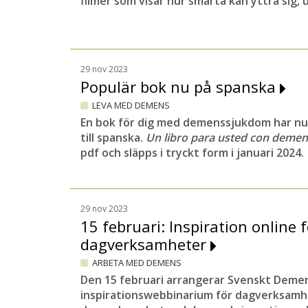
filmer som visar hur smärta kan yttra sig
29 nov 2023
Populär bok nu på spanska
LEVA MED DEMENS
En bok för dig med demenssjukdom har nu
till spanska.
Un libro para usted con deme
pdf och släpps i tryckt form i januari 2024.
29 nov 2023
15 februari: Inspiration online f
dagverksamheter
ARBETA MED DEMENS
Den 15 februari arrangerar Svenskt Deme
inspirationswebbinarium för dagverksamh