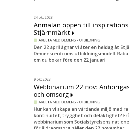
24 okt 2023
Anmälan öppen till inspiration
Stjärnmärkt
ARBETA MED DEMENS
•
UTBILDNING
Den 22 april ägnar vi åter en heldag åt St
Demenscentrums utbildningsmodell. Rabat
om du bokar före den 22 januari.
9 okt 2023
Webbinarium 22 nov: Anhörigas 
och omsorg
ARBETA MED DEMENS
•
UTBILDNING
Hur kan vi skapa en vårdande miljö med re
kontinuitet, trygghet och delaktighet? Frå
webbinarium som Socialstyrelsens nation
för äldreomsorg håller den 22 november.