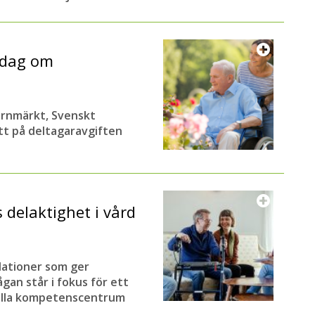
sdag om
järnmärkt, Svenskt
t på deltagaravgiften
delaktighet i vård
lationer som ger
gan står i fokus för ett
ella kompetenscentrum