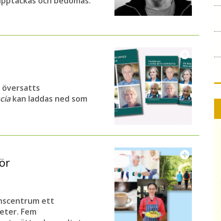
, upptäckas och bedömas.
 översatts
ncia
kan laddas ned som
ör
nscentrum ett
eter. Fem