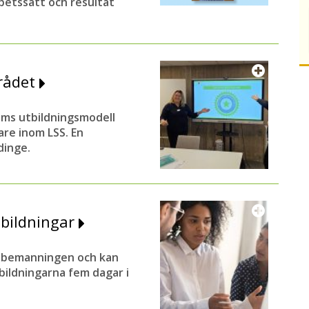
betssätt och resultat
rådet
ums utbildningsmodell
are inom LSS. En
dinge.
bildningar
 bemanningen och kan
ildningarna fem dagar i