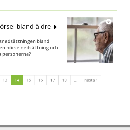
örsel bland äldre
nsnedsättningen bland
v en hörselnedsättning och
a personerna?
13
14
15
16
17
18
…
nästa ›