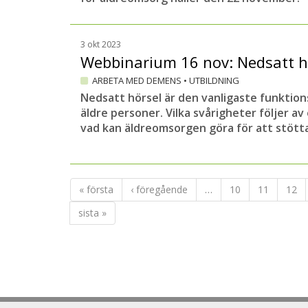
3 okt 2023
Webbinarium 16 nov: Nedsatt h
ARBETA MED DEMENS
•
UTBILDNING
Nedsatt hörsel är den vanligaste funktio
äldre personer. Vilka svårigheter följer a
vad kan äldreomsorgen göra för att stött
« första
‹ föregående
…
10
11
12
sista »