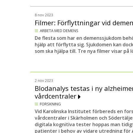
8 nov 2023
Filmer: Förflyttningar vid dem
ARBETA MED DEMENS
De flesta som har en demenssjukdom behöv
hjälp att förflytta sig. Sjukdomen kan doc
som ska hjälpa till. Tre nya filmer visar på 
2 nov 2023
Blodanalys testas i ny alzheime
vårdcentraler
FORSKNING
Vid Karolinska Institutet förbereds en for
vårdcentraler i Skärholmen och Södertälj
digitala kognitiva tester hoppas man tidig
patienter i behov av vidare utredning för