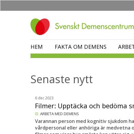
Hoppa
till
huvudinnehåll
HEM
FAKTA OM DEMENS
ARBE
Senaste nytt
6 dec 2023
Filmer: Upptäcka och bedöma 
ARBETA MED DEMENS
Varannan person med kognitiv sjukdom har
vårdpersonal eller anhöriga är medvetna o