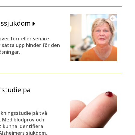
enssjukdom
er förr eller senare
k sätta upp hinder för den
lösningar.
rstudie på
skningsstudie på två
e. Med blodprov och
t kunna identifiera
 Alzheimers sjukdom.