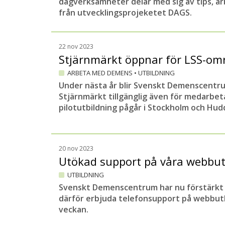
dagverksamheter delar med sig av tips, ar
från utvecklingsprojeketet DAGS.
22 nov 2023
Stjärnmärkt öppnar för LSS-om
ARBETA MED DEMENS
•
UTBILDNING
Under nästa år blir Svenskt Demenscentr
Stjärnmärkt tillgänglig även för medarbet
pilotutbildning pågår i Stockholm och Hud
20 nov 2023
Utökad support på våra webbut
UTBILDNING
Svenskt Demenscentrum har nu förstärkt
därför erbjuda telefonsupport på webbutb
veckan.