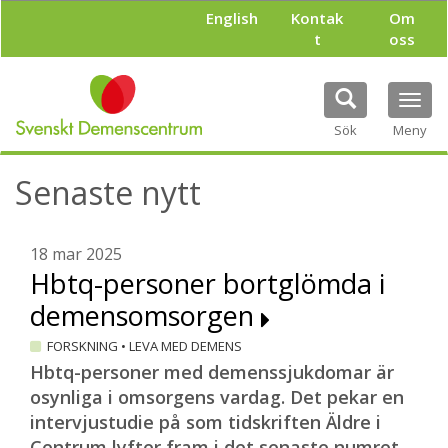
H
English
Kontak
Om
o
t
oss
p
p
a
Tog
t
navi
i
Sök
Meny
l
l
Senaste nytt
h
u
v
u
18 mar 2025
d
Hbtq-personer bortglömda i
i
demensomsorgen
n
n
FORSKNING
•
LEVA MED DEMENS
e
h
Hbtq-personer med demenssjukdomar är
å
osynliga i omsorgens vardag. Det pekar en
l
intervjustudie på som tidskriften Äldre i
l
Centrum lyfter fram i det senaste numret