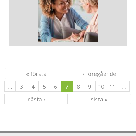
« första
‹ föregående
…
3
4
5
6
7
8
9
10
11
…
nästa ›
sista »