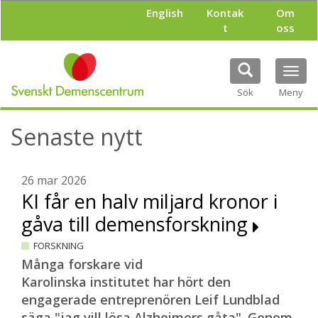
H
English
Kontak
Om
o
t
oss
p
p
a
Tog
t
navi
i
Sök
Meny
l
l
Senaste nytt
h
u
v
u
26 mar 2026
d
KI får en halv miljard kronor i
i
gåva till demensforskning
n
n
FORSKNING
e
h
Många forskare vid
å
Karolinska institutet har hört den
l
engagerade entreprenören Leif Lundblad
l
säga "jag vill lösa Alzheimers gåta". Genom