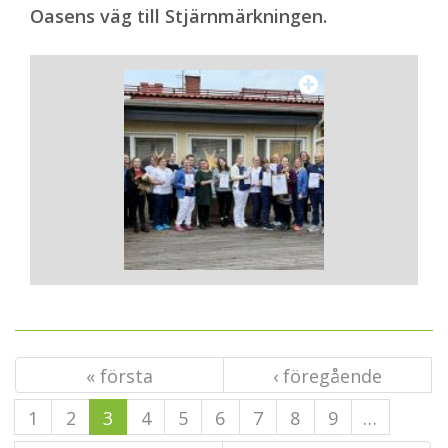
Oasens väg till Stjärnmärkningen.
« första
‹ föregående
1
2
3
4
5
6
7
8
9
…