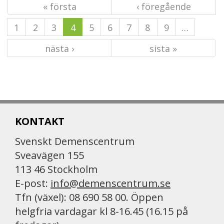
« första
‹ föregående
1
2
3
4
5
6
7
8
9
…
nästa ›
sista »
KONTAKT
Svenskt Demenscentrum
Sveavägen 155
113 46 Stockholm
E-post:
info@demenscentrum.se
Tfn (växel): 08 690 58 00. Öppen
helgfria vardagar kl 8-16.45 (16.15 på