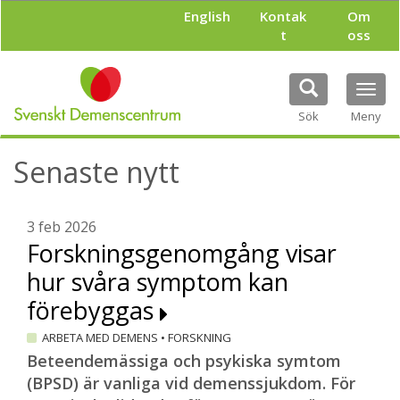
H
English
Kontak
Om
o
t
oss
p
p
a
Tog
t
navi
i
Sök
Meny
l
l
Senaste nytt
h
u
v
u
3 feb 2026
d
Forskningsgenomgång visar
i
hur svåra symptom kan
n
n
förebyggas
e
h
ARBETA MED DEMENS
•
FORSKNING
å
Beteendemässiga och psykiska symtom
l
(BPSD) är vanliga vid demenssjukdom. För
l