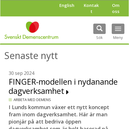
H
English
Kontak
Om
o
t
oss
p
p
a
Tog
t
navi
i
Sök
Meny
l
l
Senaste nytt
h
u
v
u
30 sep 2024
d
FINGER-modellen i nydanande
i
dagverksamhet
n
n
ARBETA MED DEMENS
e
h
I Lunds kommun växer ett nytt koncept
å
fram inom dagverksamhet. Här är man
l
pionjär på att bedriva öppen
l
dagverksamhet som är helt baserad på