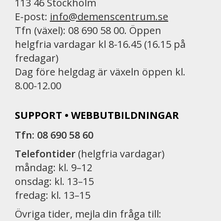
113 46 Stockholm
E-post:
info@demenscentrum.se
Tfn (växel): 08 690 58 00. Öppen
helgfria vardagar kl 8-16.45 (16.15 på
fredagar)
Dag före helgdag är växeln öppen kl.
8.00-12.00
SUPPORT • WEBBUTBILDNINGAR
Tfn: 08 690 58 60
Telefontider
(helgfria vardagar)
måndag: kl. 9–12
onsdag: kl. 13–15
fredag: kl. 13–15
Övriga tider, mejla din fråga till: