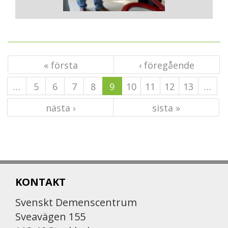
« första
‹ föregående
…
5
6
7
8
9
10
11
12
13
…
nästa ›
sista »
KONTAKT
Svenskt Demenscentrum
Sveavägen 155