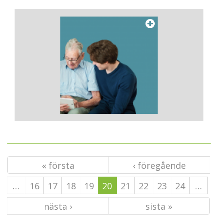
« första
‹ föregående
…
16
17
18
19
20
21
22
23
24
…
nästa ›
sista »