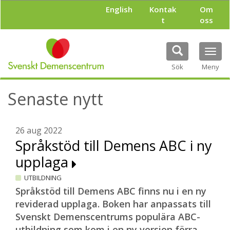
H
English
Kontak
Om
o
t
oss
p
p
a
Tog
t
navi
i
Sök
Meny
l
l
Senaste nytt
h
u
v
u
26 aug 2022
d
Språkstöd till Demens ABC i ny
i
upplaga
n
n
UTBILDNING
e
h
Språkstöd till Demens ABC finns nu i en ny
å
reviderad upplaga. Boken har anpassats till
l
Svenskt Demenscentrums populära ABC-
l
utbildning som kom i en ny version förra