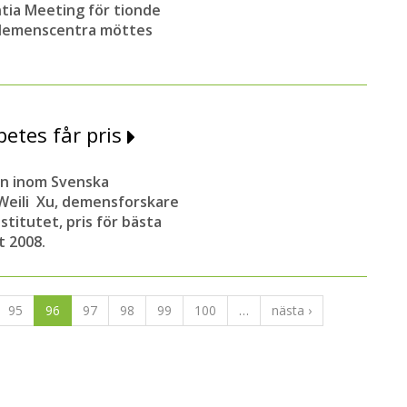
ntia Meeting för tionde
 demenscentra möttes
etes får pris
on inom Svenska
a Weili Xu, demensforskare
stitutet, pris för bästa
t 2008.
95
96
97
98
99
100
…
nästa ›