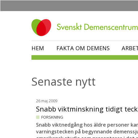
Hoppa
till
huvudinnehåll
HEM
FAKTA OM DEMENS
ARBE
Senaste nytt
26 maj 2009
Snabb viktminskning tidigt te
FORSKNING
Snabb viktnedgång hos äldre personer kan 
varningstecken på begynnande demenssju