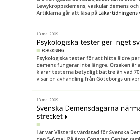
Lewykroppsdemens, vaskulär demens och
Artiklarna går att läsa på
Läkartidningens
13 maj 2009
Psykologiska tester ger inget 
FORSKNING
Psykologiska tester för att hitta äldre per
demens fungerar inte längre. Orsaken är 
klarar testerna betydligt bättre än vad 70
visar en avhandling från Göteborgs univer
13 maj 2009
Svenska Demensdagarna närmar
strecket
I år var Västerås värdstad för Svenska D
den 5-6 maj. På Aros Congress Center sam