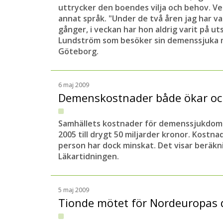
uttrycker den boendes vilja och behov. Ve
annat språk. "Under de två åren jag har var
gånger, i veckan har hon aldrig varit på u
Lundström som besöker sin demenssjuka m
Göteborg.
6 maj 2009
Demenskostnader både ökar o
Samhällets kostnader för demenssjukdoma
2005 till drygt 50 miljarder kronor. Kost
person har dock minskat. Det visar beräkn
Läkartidningen.
5 maj 2009
Tionde mötet för Nordeuropas