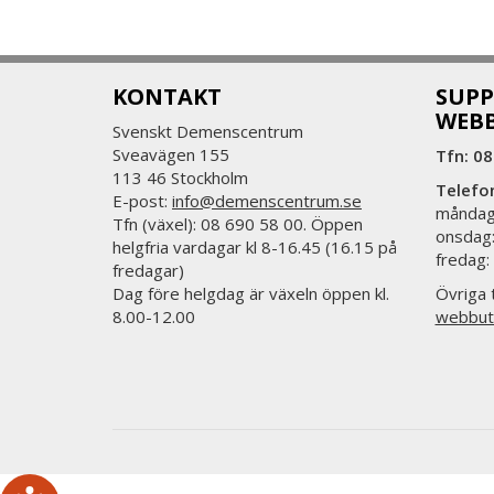
KONTAKT
SUPP
WEB
Svenskt Demenscentrum
Sveavägen 155
Tfn: 08
113 46 Stockholm
Telefo
E-post:
info@demenscentrum.se
måndag:
Tfn (växel): 08 690 58 00. Öppen
onsdag:
helgfria vardagar kl 8-16.45 (16.15 på
fredag:
fredagar)
Dag före helgdag är växeln öppen kl.
Övriga t
8.00-12.00
webbut