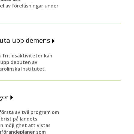
el av föreläsningar under
kjuta upp demens
fritidsaktiviteter kan
a upp debuten av
rolinska Institutet.
ågor
första av två program om
brist på landets
n möjlighet att vistas
omförandeplaner som