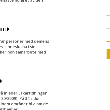
 senaste numret av den
ram
erar personer med demens
va inneslutna i sin
söker hon samarbete med
 så inleder Läkartidningen
20/2009). På 34 sidor
e inom området bl a om de
alzheimer: