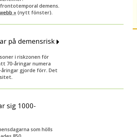
 frontotemporal demens.
 webb »
(nytt fönster).
svar på demensrisk
soner i riskzonen för
att 70-åringar numera
-åringar gjorde förr.
Det
sitet.
 sig 1000-
emensdagarna som hölls
lades 850