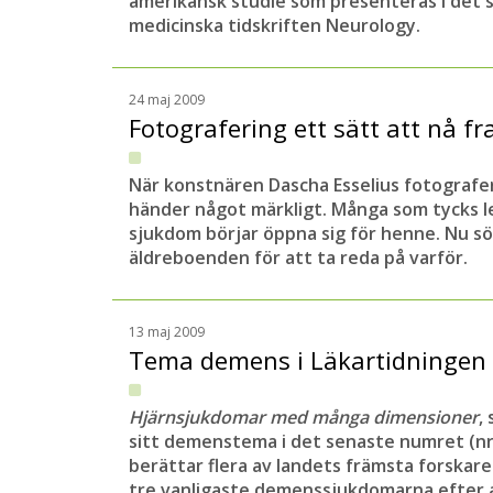
amerikansk studie som presenteras i det
medicinska tidskriften Neurology.
24 maj 2009
Fotografering ett sätt att nå f
När konstnären Dascha Esselius fotograf
händer något märkligt. Många som tycks le
sjukdom börjar öppna sig för henne. Nu 
äldreboenden för att ta reda på varför.
13 maj 2009
Tema demens i Läkartidningen
Hjärnsjukdomar med många dimensioner
,
sitt demenstema i det senaste numret (nr 
berättar flera av landets främsta forskar
tre vanligaste demenssjukdomarna efter 