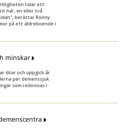
rkligheten talar ett
it här, en eller två
tsidan", berättar Ronny
or på ett äldreboende i
ch minskar
r ökar och uppgick år
naderna per demenssjuk
ingar som redovisas i
 demenscentra