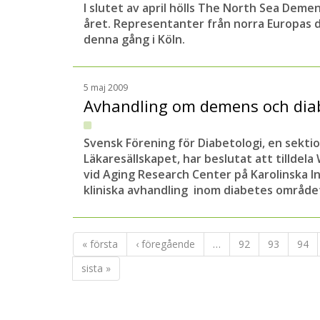
I slutet av april hölls The North Sea Deme
året. Representanter från norra Europas
denna gång i Köln.
5 maj 2009
Avhandling om demens och diab
Svensk Förening för Diabetologi, en sekti
Läkaresällskapet, har beslutat att tilldel
vid Aging Research Center på Karolinska In
kliniska avhandling inom diabetes område
« första
‹ föregående
…
92
93
94
sista »