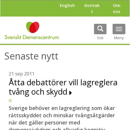
H
English
Kontak
Om
o
t
oss
p
p
a
Tog
t
navi
i
Sök
Meny
l
l
Senaste nytt
h
u
v
u
21 sep 2011
d
Åtta debattörer vill lagreglera
i
tvång och skydd
n
n
e
h
Sverige behöver en lagreglering som ökar
å
rättsskyddet och minskar tvångsåtgärder
l
när det gäller personer med
l
demenssjukdom och allvarlig kognitiv