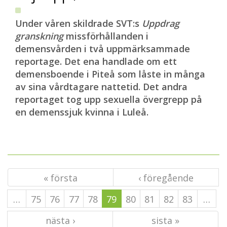
Under våren skildrade SVT:s
Uppdrag
granskning
missförhållanden i
demensvården i två uppmärksammade
reportage. Det ena handlade om ett
demensboende i Piteå som låste in många
av sina vårdtagare nattetid. Det andra
reportaget tog upp sexuella övergrepp på
en demenssjuk kvinna i Luleå.
« första
‹ föregående
…
75
76
77
78
79
80
81
82
83
…
nästa ›
sista »