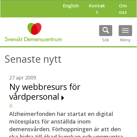
H
English
Kontak
Om
o
t
oss
p
p
a
Tog
t
navi
i
Sök
Meny
l
l
Senaste nytt
h
u
v
u
27 apr 2009
d
Ny webbresurs för
i
vårdpersonal
n
n
e
h
Alzheimerfonden har startat en digital
å
mötesplats för anställda inom
l
demensvården. Förhoppningen är att den
l
ska bidra till ökad kunskap och uppmuntra