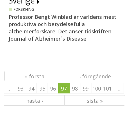
Sverige
FORSKNING
Professor Bengt Winblad är världens mest
produktiva och betydelsefulla
alzheimerforskare. Det anser tidskriften
Journal of Alzheimer´s Disease.
« första
‹ föregående
…
93
94
95
96
97
98
99
100
101
…
nästa ›
sista »