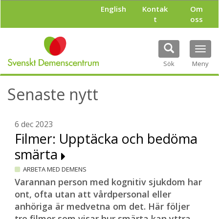
H
English
Kontak
Om
o
t
oss
p
p
a
Tog
t
navi
i
Sök
Meny
l
l
Senaste nytt
h
u
v
u
6 dec 2023
d
Filmer: Upptäcka och bedöma
i
smärta
n
n
ARBETA MED DEMENS
e
h
Varannan person med kognitiv sjukdom har
å
ont, ofta utan att vårdpersonal eller
l
anhöriga är medvetna om det. Här följer
l
tre filmer som visar hur smärta kan yttra