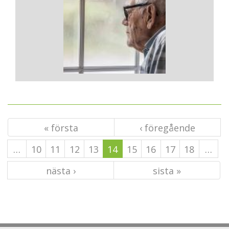
« första
‹ föregående
…
10
11
12
13
14
15
16
17
18
…
nästa ›
sista »