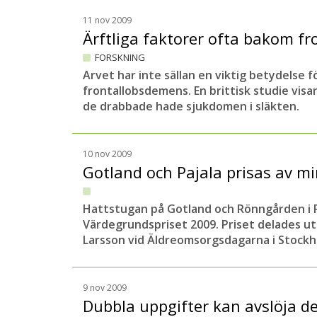
11 nov 2009
Ärftliga faktorer ofta bakom 
FORSKNING
Arvet har inte sällan en viktig betydelse
frontallobsdemens. En brittisk studie visa
de drabbade hade sjukdomen i släkten.
10 nov 2009
Gotland och Pajala prisas av mi
Hattstugan på Gotland och Rönngården i Pa
Värdegrundspriset 2009. Priset delades ut
Larsson vid Äldreomsorgsdagarna i Stockh
9 nov 2009
Dubbla uppgifter kan avslöja 