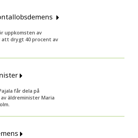
frontallobsdemens
 för uppkomsten av
r att drygt 40 procent av
nister
jala får dela på
 av äldreminister Maria
olm.
demens