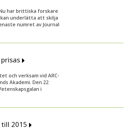
u har brittiska forskare
 kan underlätta att skilja
senaste numret av Journal
 prisas
itet och verksam vid ARC-
lands Akademi. Den 22
Vetenskapsgalan i
till 2015