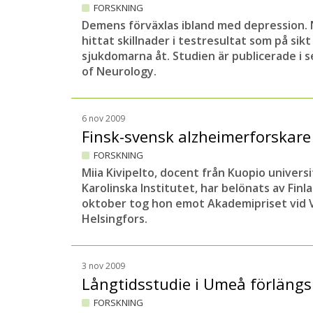
FORSKNING
Demens förväxlas ibland med depression. N
hittat skillnader i testresultat som på sikt
sjukdomarna åt. Studien är publicerade i 
of Neurology.
6 nov 2009
Finsk-svensk alzheimerforskare
FORSKNING
Miia Kivipelto, docent från Kuopio univers
Karolinska Institutet, har belönats av Fin
oktober tog hon emot Akademipriset vid 
Helsingfors.
3 nov 2009
Långtidsstudie i Umeå förlängs 
FORSKNING