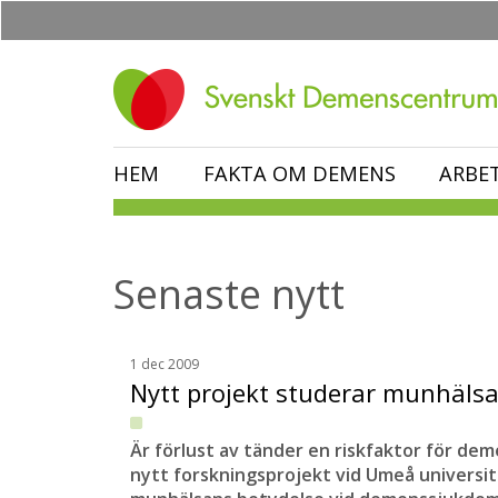
Hoppa
till
huvudinnehåll
HEM
FAKTA OM DEMENS
ARBE
Senaste nytt
1 dec 2009
Nytt projekt studerar munhäl
Är förlust av tänder en riskfaktor för dem
nytt forskningsprojekt vid Umeå universi