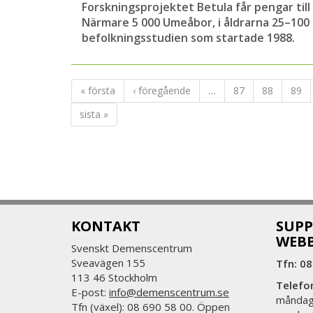
Forskningsprojektet Betula får pengar til
Närmare 5 000 Umeåbor, i åldrarna 25–100 å
befolkningsstudien som startade 1988.
« första
‹ föregående
…
87
88
89
sista »
KONTAKT
SUPP
WEB
Svenskt Demenscentrum
Sveavägen 155
Tfn: 08
113 46 Stockholm
Telefo
E-post:
info@demenscentrum.se
måndag:
Tfn (växel): 08 690 58 00. Öppen