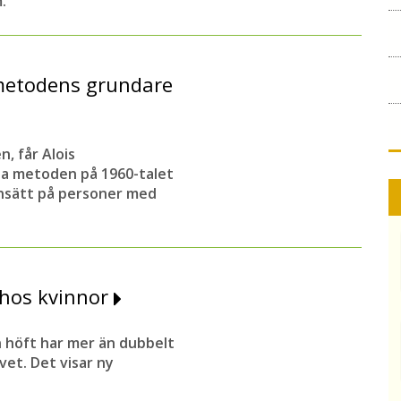
.
nsmetodens grundare
, får Alois
la metoden på 1960-talet
nsätt på personer med
hos kvinnor
 höft har mer än dubbelt
vet. Det visar ny