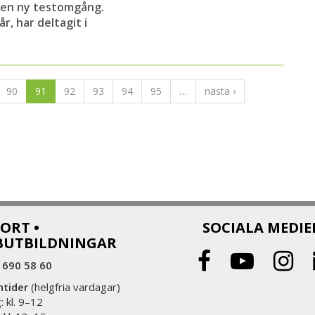
l en ny testomgång.
r, har deltagit i
90
91
92
93
94
95
…
nästa ›
ORT •
SOCIALA MEDIE
BUTBILDNINGAR
 690 58 60
ntider
(helgfria vardagar)
 kl. 9–12