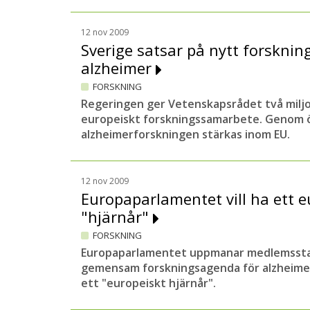
12 nov 2009
Sverige satsar på nytt forskn
alzheimer
FORSKNING
Regeringen ger Vetenskapsrådet två miljon
europeiskt forskningssamarbete. Genom 
alzheimerforskningen stärkas inom EU.
12 nov 2009
Europaparlamentet vill ha ett e
"hjärnår"
FORSKNING
Europaparlamentet uppmanar medlemssta
gemensam forskningsagenda för alzheimer
ett "europeiskt hjärnår".