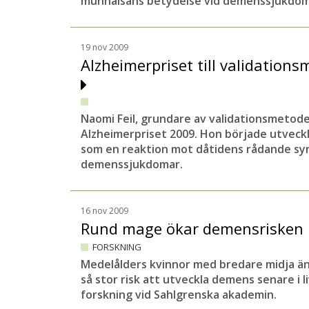
munhälsans betydelse vid demenssjukdom
19 nov 2009
Alzheimerpriset till validatio
Naomi Feil, grundare av validationsmetoden
Alzheimerpriset 2009. Hon började utveck
som en reaktion mot dåtidens rådande sy
demenssjukdomar.
16 nov 2009
Rund mage ökar demensrisken 
FORSKNING
Medelålders kvinnor med bredare midja än
så stor risk att utveckla demens senare i li
forskning vid Sahlgrenska akademin.