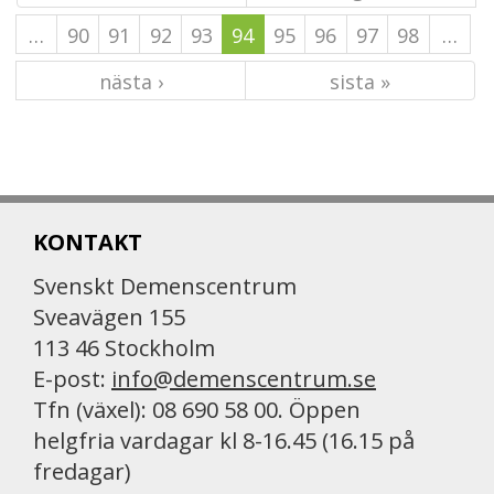
…
90
91
92
93
94
95
96
97
98
…
nästa ›
sista »
KONTAKT
Svenskt Demenscentrum
Sveavägen 155
113 46 Stockholm
E-post:
info@demenscentrum.se
Tfn (växel): 08 690 58 00. Öppen
helgfria vardagar kl 8-16.45 (16.15 på
fredagar)