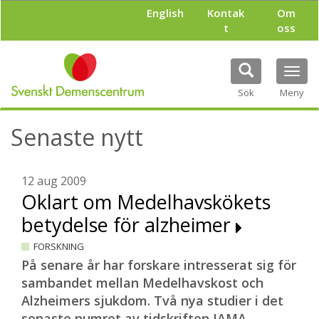
H
English
Kontak
Om
o
t
oss
p
p
a
Tog
t
navi
i
Sök
Meny
l
l
Senaste nytt
h
u
v
u
12 aug 2009
d
Oklart om Medelhavskökets
i
betydelse för alzheimer
n
n
FORSKNING
e
h
På senare år har forskare intresserat sig för
å
sambandet mellan Medelhavskost och
l
Alzheimers sjukdom. Två nya studier i det
l
senaste numret av tidskriften JAMA