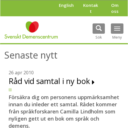
H
English
Kontak
Om
o
t
oss
p
p
a
Tog
t
navi
i
Sök
Meny
l
l
Senaste nytt
h
u
v
u
26 apr 2010
d
Råd vid samtal i ny bok
i
n
n
Försäkra dig om personens uppmärksamhet
e
innan du inleder ett samtal. Rådet kommer
h
från språkforskaren Camilla Lindholm som
å
l
nyligen gett ut en bok om språk och
l
demens.