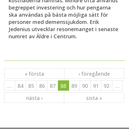
kostnaderna nämnas. Mindre ofta används
begreppet investering och hur pengarna
ska användas på bästa möjliga sätt för
personer med demenssjukdom. Erik
Jedenius utvecklar resonemanget i
senaste
numret av Äldre i Centrum
.
« första
‹ föregående
…
84
85
86
87
88
89
90
91
92
…
nästa ›
sista »