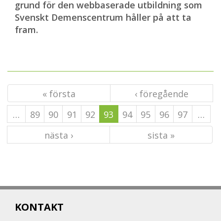
grund för den webbaserade utbildning som
Svenskt Demenscentrum håller på att ta
fram.
« första
‹ föregående
…
89
90
91
92
93
94
95
96
97
…
nästa ›
sista »
KONTAKT