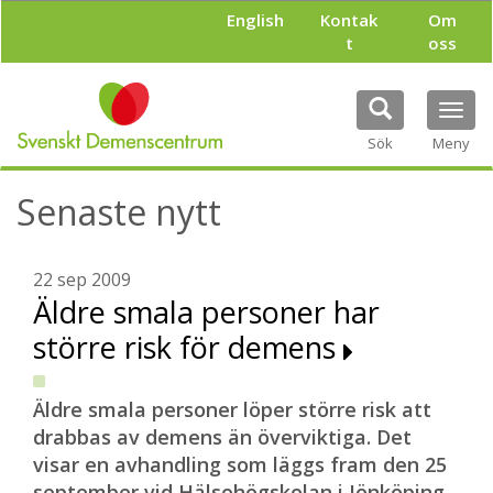
H
English
Kontak
Om
o
t
oss
p
p
a
Tog
t
navi
i
Sök
Meny
l
l
Senaste nytt
h
u
v
u
22 sep 2009
d
Äldre smala personer har
i
större risk för demens
n
n
e
h
Äldre smala personer löper större risk att
å
drabbas av demens än överviktiga. Det
l
visar en avhandling som läggs fram den 25
l
september vid Hälsohögskolan i Jönköping.