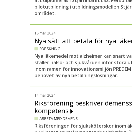
att diplomeras i Stjärnmärkt LSS. Person
pilotutbildning i utbildningsmodellen Stjä
området.
18 mar 2024
Nya sätt att betala för nya lä
FORSKNING
Nya läkemedel mot alzheimer kan snart va
ställer hälso- och sjukvården inför stora 
inom ramen för innovationsmiljön PREDEM 
behovet av nya betalningslösningar.
14 mar 2024
Riksförening beskriver demens
kompetens
ARBETA MED DEMENS
Riksföreningen för sjuksköterskor inom ä