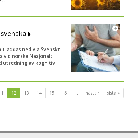
et.
å svenska
 laddas ned via Svenskt
 vid norska Nasjonalt
d utredning av kognitiv
11
12
13
14
15
16
…
nästa ›
sista »