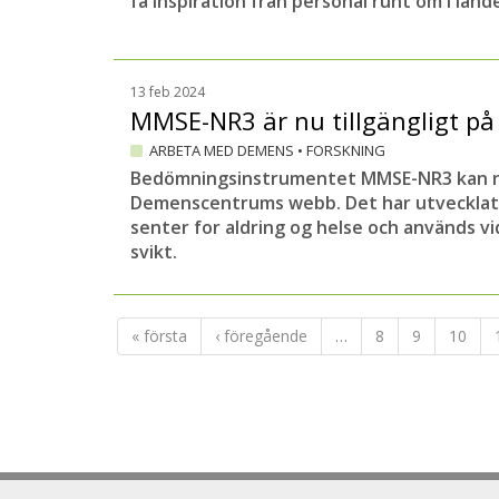
få inspiration från personal runt om i land
13 feb 2024
MMSE-NR3 är nu tillgängligt p
ARBETA MED DEMENS
•
FORSKNING
Bedömningsinstrumentet MMSE-NR3 kan nu
Demenscentrums webb. Det har utvecklats
senter for aldring og helse och används vi
svikt.
« första
‹ föregående
…
8
9
10