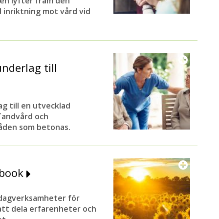
en lyfter fram den
inriktning mot vård vid
nderlag till
g till en utvecklad
 Tandvård och
råden som betonas.
ebook
l dagverksamheter för
tt dela erfarenheter och