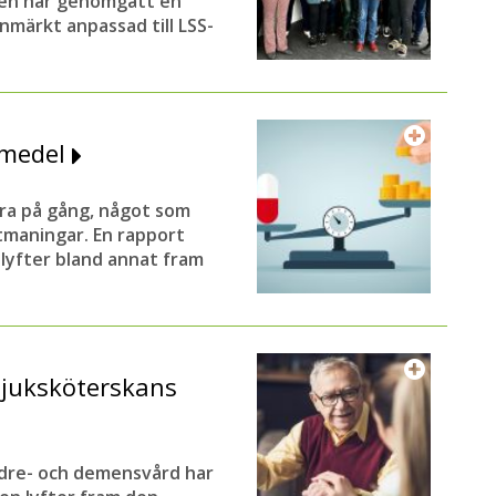
alen har genomgått en
rnmärkt anpassad till LSS-
kemedel
ra på gång, något som
utmaningar. En rapport
lyfter bland annat fram
sjuksköterskans
ldre- och demensvård har