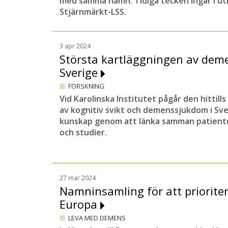
med samma namn. Tidiga tecken ingår i ut
Stjärnmärkt-LSS.
3 apr 2024
Största kartläggningen av dem
Sverige
FORSKNING
Vid Karolinska Institutet pågår den hittill
av kognitiv svikt och demenssjukdom i Sve
kunskap genom att länka samman patientda
och studier.
27 mar 2024
Namninsamling för att priorite
Europa
LEVA MED DEMENS