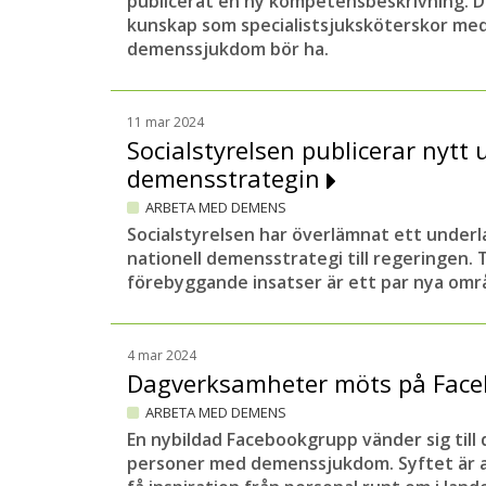
publicerat en ny kompetensbeskrivning. D
kunskap som specialistsjuksköterskor med 
demenssjukdom bör ha.
11 mar 2024
Socialstyrelsen publicerar nytt u
demensstrategin
ARBETA MED DEMENS
Socialstyrelsen har överlämnat ett underla
nationell demensstrategi till regeringen.
förebyggande insatser är ett par nya om
4 mar 2024
Dagverksamheter möts på Fac
ARBETA MED DEMENS
En nybildad Facebookgrupp vänder sig til
personer med demenssjukdom. Syftet är a