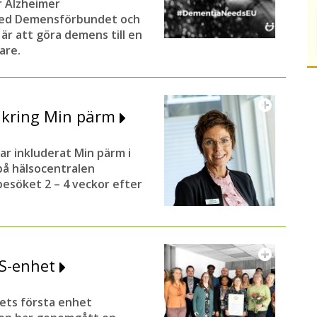
ar Alzheimer
 med Demensförbundet och
är att göra demens till en
are.
 kring Min pärm
 inkluderat Min pärm i
på hälsocentralen
besöket 2 – 4 veckor efter
SS-enhet
dets första enhet