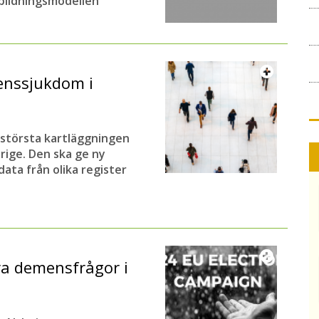
bildningsmodellen
enssjukdom i
s största kartläggningen
rige. Den ska ge ny
ta från olika register
ra demensfrågor i