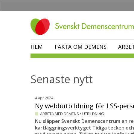
Hoppa
till
huvudinnehåll
HEM
FAKTA OM DEMENS
ARBE
Senaste nytt
4 apr 2024
Ny webbutbildning för LSS-per
ARBETA MED DEMENS
•
UTBILDNING
Nu släpper Svenskt Demenscentrum en rev
kartläggningsverktyget Tidiga tecken oc