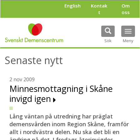
H
English
Kontak
Om
o
t
oss
p
p
a
Tog
t
navi
i
Sök
Meny
l
l
Senaste nytt
h
u
v
u
2 nov 2009
d
Minnesmottagning i Skåne
i
invigd igen
n
n
e
h
Lång väntan på utredning har präglat
å
demensvården inom Region Skåne, framför
l
allt i nordvästra delen. Nu ska det bli en
l
ändring på det. I fredags återinvigdes