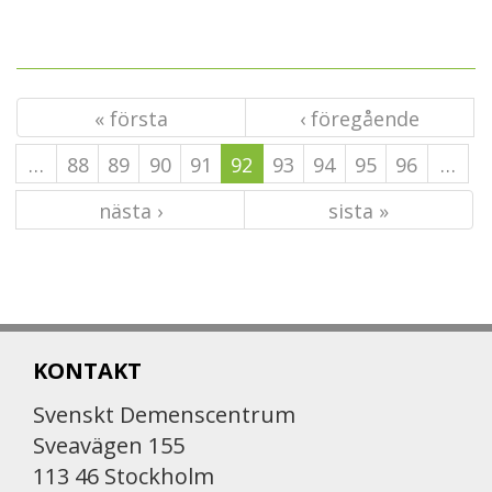
« första
‹ föregående
…
88
89
90
91
92
93
94
95
96
…
nästa ›
sista »
KONTAKT
Svenskt Demenscentrum
Sveavägen 155
113 46 Stockholm