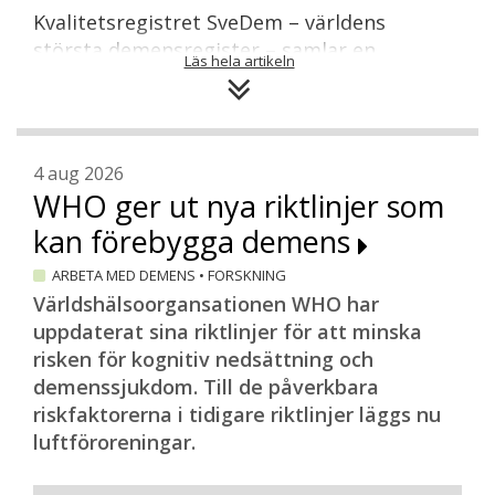
Kvalitetsregistret SveDem – världens
största demensregister – samlar en
Läs hela artikeln
mängd olika data om patienter, från att
diagnosen ställs till att personen flyttar till
ett särskilt boende. I stort sett alla
minnesmottagningar i landet är anslutna
4 aug 2026
men även många vårdcentraler och
WHO ger ut nya riktlinjer som
särskilda boenden registrerar patientdata
kan förebygga demens
i SveDem.
ARBETA MED DEMENS
•
FORSKNING
De alzheimerläkemedel –
Världshälsoorgansationen WHO har
kolinesterashämmare och memantin –
uppdaterat sina riktlinjer för att minska
som idag förskrivs ingick i SveDem redan
risken för kognitiv nedsättning och
från registrets startår 2007. De data som
demenssjukdom. Till de påverkbara
analyserats uppvisar små men positiva
riskfaktorerna i tidigare riktlinjer läggs nu
och långvariga effekter på kognitionen av
luftföroreningar.
kolinesterashämmare. Maria Eriksdotter
pekar på bland annat en påtagligt lägre