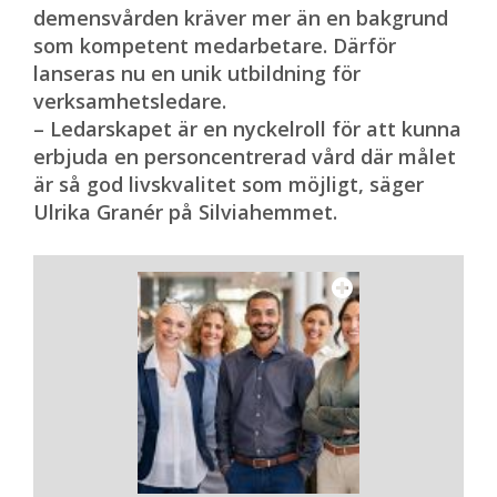
i framtiden, säger Maria Eriksdotter.
demensvården kräver mer än en bakgrund
Den svenskutvecklade antikroppen
som kompetent medarbetare. Därför
lecanemab kan bli det första nya
lanseras nu en unik utbildning för
alzheimerläkemedlet i Sverige på drygt 20
verksamhetsledare.
år, om det får klartecken av europeiska
– Ledarskapet är en nyckelroll för att kunna
läkemedelsmyndigheten (EMA). Efter ett
erbjuda en personcentrerad vård där målet
eventuellt godkännande kommer sannolikt
är så god livskvalitet som möjligt, säger
att följa en rad villkor för förskrivningen.
Ulrika Granér på Silviahemmet.
– Det kan handla om krav på
magnetröntgenundersökning och tätare
uppföljningar med instrument som
bedömer kognition och funktionsförmåga.
Exakt vad det kommer att handla om vet vi
ju inte ännu men det är den typen av data
som kan registreras och följas upp i den
nya modulen, säger Maria Eriksdotter.