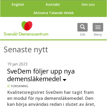
H
English
Kontakt
Om oss
o
p
Aktivera Talande Webb
p
a
t
Tog
i
navi
Sök
Meny
l
l
h
Senaste nytt
u
v
u
19 jan 2023
d
SveDem följer upp nya
i
n
demensläkemedel
n
e
FORSKNING
h
Kvalitetsregistret SveDem har tagit fram
å
en modul för nya demensläkemedel. Den
l
l
kan börja användas redan i slutet av året,