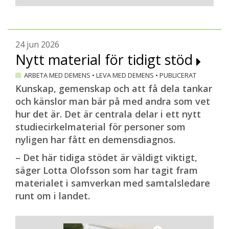
Minnesmottagningarna först ut
Lecanemab är inte ett läkemedel som man
tar genom munnen. Det ges som dropp
varannan vecka och kräver alltså ett besök
24 jun 2026
Nytt material för tidigt stöd
på en sjukvårdsmottagning.
– Troligen kommer
ARBETA MED DEMENS
•
LEVA MED DEMENS
•
PUBLICERAT
minnesmottagningarna ta hand om detta,
Kunskap, gemenskap och att få dela tankar
om det skulle bli aktuellt. Då är det också
och känslor man bär på med andra som vet
minnesmottagningarna som ska registrera
hur det är. Det är centrala delar i ett nytt
i den nya läkemedelsmodulen. Men inget
studiecirkelmaterial för personer som
hindrar att vi öppnar modulen även för
nyligen har fått en demensdiagnos.
primärvården, om det skulle behövas,
– Det här tidiga stödet är väldigt viktigt,
säger Maria Eriksdotter.
säger Lotta Olofsson som har tagit fram
Text: Magnus Westlander
materialet i samverkan med samtalsledare
Foto (porträtt): David Thunander
runt om i landet.