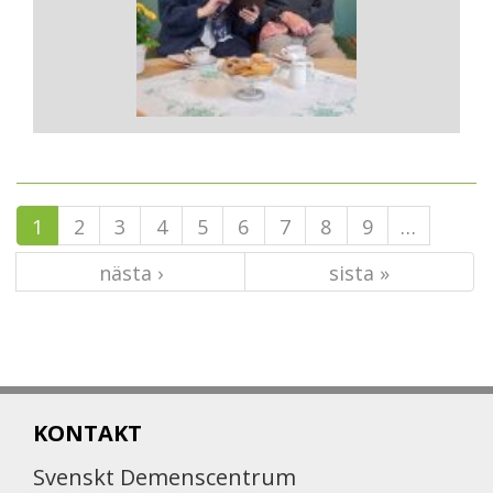
1
2
3
4
5
6
7
8
9
…
nästa ›
sista »
KONTAKT
Svenskt Demenscentrum