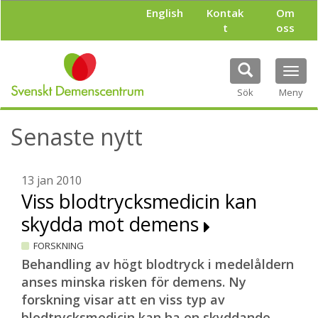
H
English
Kontak
Om
o
t
oss
p
p
a
Tog
t
navi
i
Sök
Meny
l
l
Senaste nytt
h
u
v
u
13 jan 2010
d
Viss blodtrycksmedicin kan
i
skydda mot demens
n
n
FORSKNING
e
h
Behandling av högt blodtryck i medelåldern
å
anses minska risken för demens. Ny
l
forskning visar att en viss typ av
l
blodtrycksmedicin kan ha en skyddande