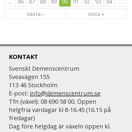
…
86
87
88
89
90
91
92
93
94
…
nästa ›
sista »
KONTAKT
Svenskt Demenscentrum
Sveavägen 155
113 46 Stockholm
E-post:
info@demenscentrum.se
Tfn (växel): 08 690 58 00. Öppen
helgfria vardagar kl 8-16.45 (16.15 på
fredagar)
Dag före helgdag är växeln öppen kl.