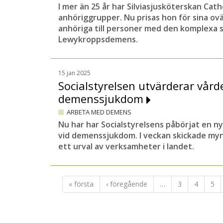
I mer än 25 år har Silviasjusköterskan Cathe
anhöriggrupper. Nu prisas hon för sina ovä
anhöriga till personer med den komplexa
Lewykroppsdemens.
15 jan 2025
Socialstyrelsen utvärderar vård
demenssjukdom
ARBETA MED DEMENS
Nu har har Socialstyrelsens påbörjat en n
vid demenssjukdom. I veckan skickade myn
ett urval av verksamheter i landet.
« första
‹ föregående
…
3
4
5