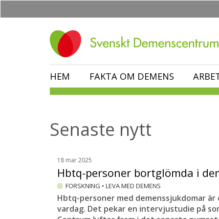
Hoppa
till
huvudinnehåll
HEM
FAKTA OM DEMENS
ARBE
Senaste nytt
18 mar 2025
Hbtq-personer bortglömda i 
FORSKNING
•
LEVA MED DEMENS
Hbtq-personer med demenssjukdomar är o
vardag. Det pekar en intervjustudie på som