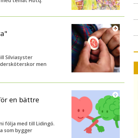
t med temat Hbtq.
ya"
ll Silviasyster
undersköterskor men
för en bättre
följa med till Lidingö.
na som bygger