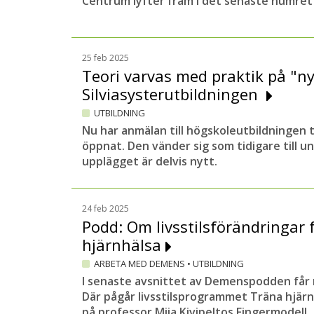
Centrum lyfter fram i det senaste numre
25 feb 2025
Teori varvas med praktik på "n
Silviasysterutbildningen
UTBILDNING
Nu har anmälan till högskoleutbildningen ti
öppnat. Den vänder sig som tidigare till 
upplägget är delvis nytt.
24 feb 2025
Podd: Om livsstilsförändringar 
hjärnhälsa
ARBETA MED DEMENS
•
UTBILDNING
I senaste avsnittet av Demenspodden får ni 
Där pågår livsstilsprogrammet Träna hjär
på professor Miia Kivipeltos Fingermodell.