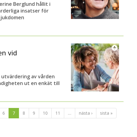
rine Berglund hållit i
rderliga insatser för
 sjukdomen
en vid
y utvärdering av vården
digheten ut en enkät till
6
7
8
9
10
11
…
nästa ›
sista »