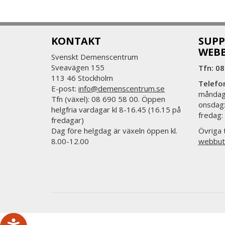
KONTAKT
SUPP
WEB
Svenskt Demenscentrum
Sveavägen 155
Tfn: 08
113 46 Stockholm
Telefo
E-post:
info@demenscentrum.se
måndag:
Tfn (växel): 08 690 58 00. Öppen
onsdag:
helgfria vardagar kl 8-16.45 (16.15 på
fredag:
fredagar)
Dag före helgdag är växeln öppen kl.
Övriga t
8.00-12.00
webbut