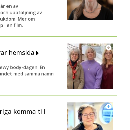
är en av
och uppföljning av
sjukdom. Mer om
 i en film.
rar hemsida
 Lewy body-dagen. En
rbundet med samma namn
öriga komma till