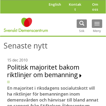
H
English
Kontak
Om
o
t
oss
p
p
a
Tog
t
navi
i
Sök
Meny
l
l
Senaste nytt
h
u
v
u
15 dec 2010
d
Politisk majoritet bakom
i
riktlinjer om bemanning
n
n
e
h
En majoritet i riksdagens socialutskott vill
å
ha riktlinjer för bemanningen inom
l
demensvården och hänvisar till bland annat
l
en rapport från Stiftelsen Äldrecentrum.