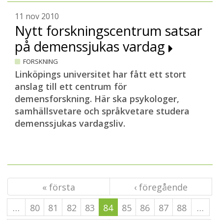
11 nov 2010
Nytt forskningscentrum satsar
på demenssjukas vardag
FORSKNING
Linköpings universitet har fått ett stort
anslag till ett centrum för
demensforskning. Här ska psykologer,
samhällsvetare och språkvetare studera
demenssjukas vardagsliv.
« första
‹ föregående
…
80
81
82
83
84
85
86
87
88
…