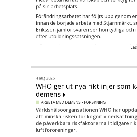
på sin arbetsplats.
Förändringsarbetet har följts upp genom en
innan de började arbeta med Stjärnmärkt, s
Eriksson jämför svaren ser hon tydliga och i
efter utbildningssatsningen.
– Personalen uppger att de nu ger mer vård 
Läs
teammöten än tidigare och deras kunskap o
betydligt större andel svarar att relationen
arbetsuppgifterna, och det är ju på något 
Enkelt och pedagogiskt
4 aug 2026
WHO ger ut nya riktlinjer som 
För att följa upp utbildningssatsningen i S
demens
utvärderingsskalor, i form av enkäter, som 
Demenscentrum hemsida. När enkäterna bes
ARBETA MED DEMENS
•
FORSKNING
presenteras enkelt och pedagogiskt i ett st
Världshälsoorgansationen WHO har uppdater
att minska risken för kognitiv nedsättnin
Det har varit frivilligt att använda skalorn
de påverkbara riskfaktorerna i tidigare rik
– Men vi uppmuntrade boendena att göra d
luftföroreningar.
gjorde sina egna sammanställningar som jag 