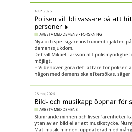
4 jun 2026
Polisen vill bli vassare på att h
personer
ARBETA MED DEMENS
•
FORSKNING
Nya och spetsigare instrument i jakten p
demenssjukdom.
Det vill Mikael Larsson att polismyndighet
möjligt.
– Vi behöver göra det lättare för polisen a
någon med demens ska eftersökas, säger 
26 maj 2026
Bild- och musikapp öppnar för
ARBETA MED DEMENS
Slumrande minnen och livserfarenheter kan
ytan av en bild eller ett musikstycke. Nu
Mat-musik-minnen, uppdaterad med mångkul