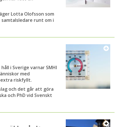
Magnus Westlander
 säger Lotta Olofsson som
 samtalsledare runt om i
 håll i Sverige varnar SMHI
människor med
tra riskfyllt.
lag och det går att göra
rska och PhD vid Svenskt