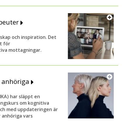
apeuter
kap och inspiration. Det
t för
tiva mottagningar.
r anhöriga
KA) har släppt en
ringskurs om kognitiva
och med uppdateringen är
r anhöriga vars