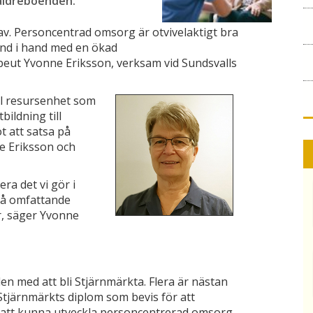
 äldreboenden.
d av. Personcentrad omsorg är otvivelaktigt bra
nd i hand med en ökad
rapeut Yvonne Eriksson, verksam vid Sundsvalls
l resursenhet som
ildning till
 att satsa på
e Eriksson och
era det vi gör i
 så omfattande
, säger Yvonne
en med att bli Stjärnmärkta. Flera är nästan
 Stjärnmärkts diplom som bevis för att
 att kunna utveckla personcentrerad omsorg