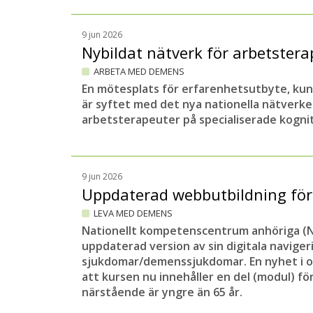
9 jun 2026
Nybildat nätverk för arbetster
ARBETA MED DEMENS
En mötesplats för erfarenhetsutbyte, kuns
är syftet med det nya nationella nätverke
arbetsterapeuter på specialiserade kogni
9 jun 2026
Uppdaterad webbutbildning fö
LEVA MED DEMENS
Nationellt kompetenscentrum anhöriga (N
uppdaterad version av sin digitala navige
sjukdomar/demenssjukdomar. En nyhet i 
att kursen nu innehåller en del (modul) fö
närstående är yngre än 65 år.