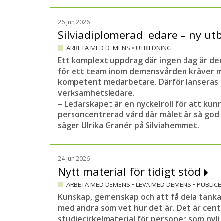
uppfattning av hur resultatet ser ut totalt 
26 jun 2026
Entydig positiv trend
Silviadiplomerad ledare – ny utb
Skillnaderna mellan boendena är små. Den po
ARBETA MED DEMENS
•
UTBILDNING
medarbetare som uppger att det är roligt att 
Ett komplext uppdrag där ingen dag är den 
hur förklarar man det? Yvonne Eriksson hitt
för ett team inom demensvården kräver 
– Man kan se att betydligt fler uppger att d
kompetent medarbetare. Därför lanseras n
samverkan med anhöriga förbättrats. Många b
verksamhetsledare.
sitt arbete. Det är säkert viktiga faktorer ba
– Ledarskapet är en nyckelroll för att kun
personcentrerad vård där målet är så god l
Yvonne Eriksson hoppas att politiker och andr
säger Ulrika Granér på Silviahemmet.
uppföljningen. Själv tycker hon att det är vik
skattemedel som satsas på olika projekt oc
Stjärnmärkt.
24 jun 2026
Nytt material för tidigt stöd
Ny utmaning
ARBETA MED DEMENS
•
LEVA MED DEMENS
•
PUBLIC
– Tanken är att vi ska fortsätta följa upp 
Kunskap, gemenskap och att få dela tanka
händer när samtliga blivit Stjärnmärkta och a
med andra som vet hur det är. Det är centr
ny utmaning för chefer och medarbetare, s
studiecirkelmaterial för personer som nyli