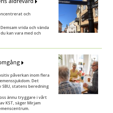
ens äldrevård
oncentrerat och
t Demsam vrida och vända
h du kan vara med och
enomgång
ositiv påverkan inom flera
demenssjukdom. Det
v SBU, statens beredning
 oss ännu tryggare i vårt
av KST, säger Mirjam
 Demenscentrum.