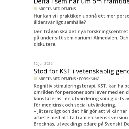
Delta i seminarium om framtid
ARBETA MED DEMENS
Hur kan vi i praktiken uppnå ett mer pers
åldersvänligt samhälle?
Den frågan ska det nya forskningscentre
på under sitt seminarium i Almedalen. Oc
diskutera.
12 jun 2026
Stöd för KST i vetenskaplig g
ARBETA MED DEMENS
•
FORSKNING
Kognitiv stimuleringsterapi, KST, kan ha p
områden för personer som lever med en 
konstateras i en utvärdering som gjorts a
för medicinsk och social utvärdering.
– Jätteroligt och det här gör att vi känner
arbete med att ta fram en svensk version 
Brocknäs, utvecklingsledare på Svenskt