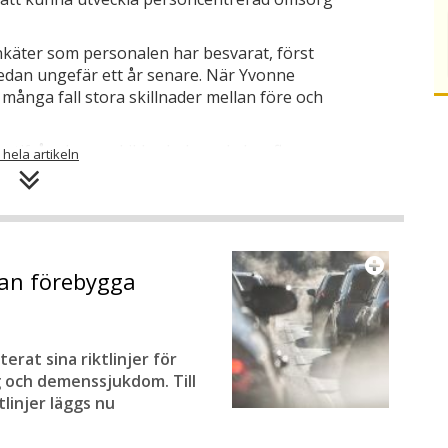
käter som personalen har besvarat, först
edan ungefär ett år senare. När Yvonne
 många fall stora skillnader mellan före och
utifrån den enskildes behov, de har fler
 hela artikeln
m personernas levnadshistoria har ökat. En
 mellan personal och boende är viktigare än
sätt kärnan i personcentrerad omsorg.
kan förebygga
undsvall har man använt P-Cat och PDC, två
kan laddas ned gratis från Svenskt
varats och sammanställts kan resultatet
apeldiagram.
at sina riktlinjer för
g och demenssjukdom. Till
a betonar Yvonne Eriksson.
tlinjer läggs nu
et och fem av dem använde enkäterna. De
i sin tur sammanställt för att få en