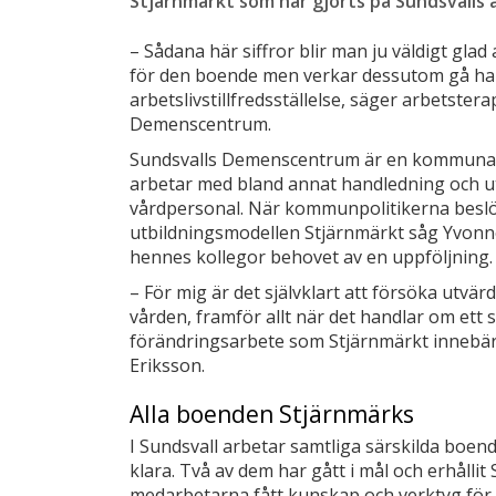
Stjärnmärkt som har gjorts på Sundsvalls
– Sådana här siffror blir man ju väldigt gla
för den boende men verkar dessutom gå ha
arbetslivstillfredsställelse, säger arbetste
Demenscentrum.
Sundsvalls Demenscentrum är en kommuna
arbetar med bland annat handledning och utb
vårdpersonal. När kommunpolitikerna beslöt
utbildningsmodellen Stjärnmärkt såg Yvonn
hennes kollegor behovet av en uppföljning.
– För mig är det självklart att försöka utvärd
vården, framför allt när det handlar om ett
förändringsarbete som Stjärnmärkt innebär
Eriksson.
Alla boenden Stjärnmärks
I Sundsvall arbetar samtliga särskilda boend
klara. Två av dem har gått i mål och erhållit
medarbetarna fått kunskap och verktyg för