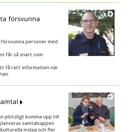
itta försvunna
å försvunna personer med
en får så snart som
tt få rätt information när
han.
 samtal
 plötsligt komma upp till
 nylanseras samtalsappen
turella inslag och fler