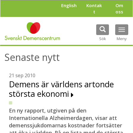
H
English
Kontak
Om
o
t
oss
p
p
a
Tog
t
navi
i
Sök
Meny
l
l
Senaste nytt
h
u
v
u
21 sep 2010
d
Demens är världens artonde
i
största ekonomi
n
n
e
h
En ny rapport, utgiven på den
å
Internationella Alzheimerdagen, visar att
l
demenssjukdomarnas kostnader fortsätter
l
att öka i världen. På en lista med de största