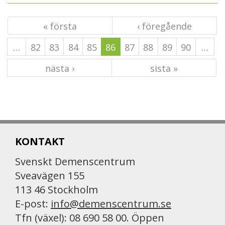
« första
‹ föregående
…
82
83
84
85
86
87
88
89
90
…
nästa ›
sista »
KONTAKT
Svenskt Demenscentrum
Sveavägen 155
113 46 Stockholm
E-post:
info@demenscentrum.se
Tfn (växel): 08 690 58 00. Öppen