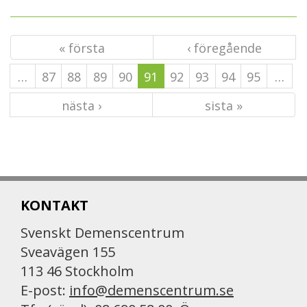
« första
‹ föregående
…
87
88
89
90
91
92
93
94
95
…
nästa ›
sista »
KONTAKT
Svenskt Demenscentrum
Sveavägen 155
113 46 Stockholm
E-post:
info@demenscentrum.se