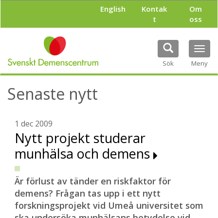
H
English
Kontak
Om
o
t
oss
p
p
a
Tog
t
navi
i
Sök
Meny
l
l
Senaste nytt
h
u
v
u
1 dec 2009
d
Nytt projekt studerar
i
munhälsa och demens
n
n
e
h
Är förlust av tänder en riskfaktor för
å
demens? Frågan tas upp i ett nytt
l
forskningsprojekt vid Umeå universitet som
l
ska undersöka munhälsans betydelse vid