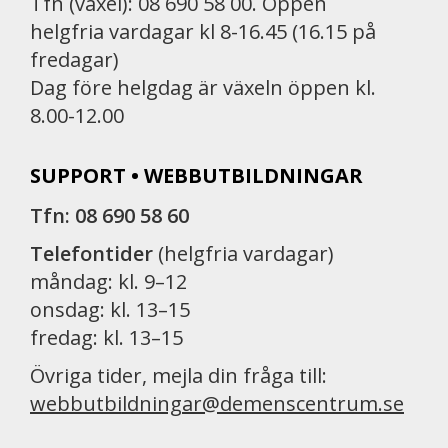
Tfn (växel): 08 690 58 00. Öppen
helgfria vardagar kl 8-16.45 (16.15 på
fredagar)
Dag före helgdag är växeln öppen kl.
8.00-12.00
SUPPORT • WEBBUTBILDNINGAR
Tfn: 08 690 58 60
Telefontider
(helgfria vardagar)
måndag: kl. 9–12
onsdag: kl. 13–15
fredag: kl. 13–15
Övriga tider, mejla din fråga till:
webbutbildningar@demenscentrum.se